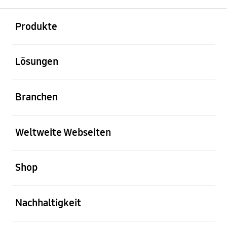
öffnen
Footer Navigation
Produkte
öffnen
Lösungen
öffnen
Branchen
öffnen
Weltweite Webseiten
öffnen
Shop
öffnen
Nachhaltigkeit
öffnen