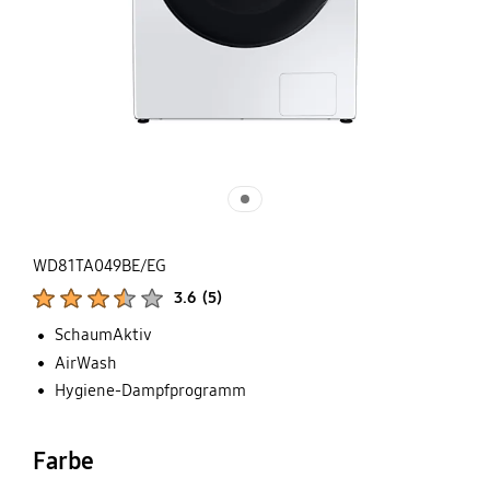
WD81TA049BE/EG
Produktbewertungen :
3.6
(
5
)
Anzahl der Bewertungen :
SchaumAktiv
AirWash
Hygiene-Dampfprogramm
Farbe