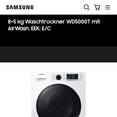
Skip
Suchen
Warenkorb
to
Samsung
content
8+5 kg Waschtrockner WD5000T mit
AirWash, EEK: E/C