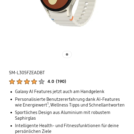
SM-L305FZEADBT
Produktbewertungen :
4.0
(
190
)
Anzahl der Bewertungen :
Galaxy AI Features jetzt auch am Handgelenk
Personalisierte Benutzererfahrung dank AI-Features
1
wie Energiewert
, Wellness Tipps und Schnellantworten
Sportliches Design aus Aluminium mit robustem
Saphirglas
Intelligente Health- und Fitnessfunktionen für deine
persönlichen Ziele