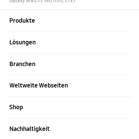
Galaxy Watch7 (40 mm, LTE)
öffnen
Footer Navigation
Produkte
öffnen
Lösungen
öffnen
Branchen
öffnen
Weltweite Webseiten
öffnen
Shop
öffnen
Nachhaltigkeit