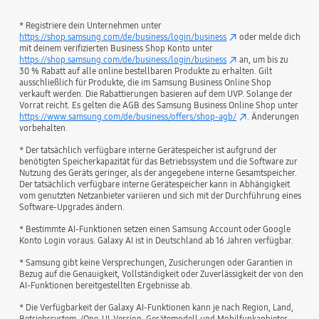
* Registriere dein Unternehmen unter
https://shop.samsung.com/de/business/login/business
oder melde dich
mit deinem verifizierten Business Shop Konto unter
https://shop.samsung.com/de/business/login/business
an, um bis zu
30 % Rabatt auf alle online bestellbaren Produkte zu erhalten. Gilt
ausschließlich für Produkte, die im Samsung Business Online Shop
verkauft werden. Die Rabattierungen basieren auf dem UVP. Solange der
Vorrat reicht. Es gelten die AGB des Samsung Business Online Shop unter
https://www.samsung.com/de/business/offers/shop-agb/
. Änderungen
vorbehalten.
* Der tatsächlich verfügbare interne Gerätespeicher ist aufgrund der
benötigten Speicherkapazität für das Betriebssystem und die Software zur
Nutzung des Geräts geringer, als der angegebene interne Gesamtspeicher.
Der tatsächlich verfügbare interne Gerätespeicher kann in Abhängigkeit
vom genutzten Netzanbieter variieren und sich mit der Durchführung eines
Software-Upgrades ändern.
* Bestimmte AI-Funktionen setzen einen Samsung Account oder Google
Konto Login voraus. Galaxy AI ist in Deutschland ab 16 Jahren verfügbar.
* Samsung gibt keine Versprechungen, Zusicherungen oder Garantien in
Bezug auf die Genauigkeit, Vollständigkeit oder Zuverlässigkeit der von den
AI-Funktionen bereitgestellten Ergebnisse ab.
* Die Verfügbarkeit der Galaxy AI-Funktionen kann je nach Region, Land,
Betriebssystem-/One-UI-Version, Gerätemodell und Mobilfunkanbieter