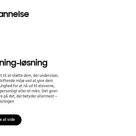
dannelse
ning-løsning
 til at støtte dem, der underviser,
skiftende miljø ved at give dem
lighed for at nå ud til eleverne,
personligt eller et miks. Det giver
e på det, der betyder allermest –
isningen.
e at vide