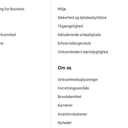
g for Business
Miljø
Sikkerhed og databeskyttelse
Tilgængelighed
virksomhed
Inkluderende arbejdsplads
dre
Erhvervsborgerskab
Virksomheders bæredygtighed
Om os
Virksomhedsoplysninger
Forretningsområde
Brandidentitet
Karrierer
Investorrelationer
Nyheder