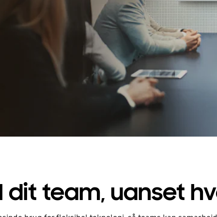
l dit team, uanset h