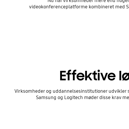
Nu har virksomheder mere end nogensi
videokonferenceplatforme kombineret med Sa
Effektive l
Virksomheder og uddannelsesinstitutioner udvikler sig
Samsung og Logitech møder disse krav med 