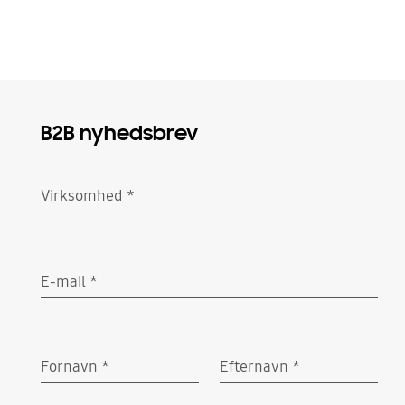
B2B nyhedsbrev
Virksomhed
*
Obligatorisk
E-mail
*
Obligatorisk
Fornavn
*
Efternavn
*
Obligatorisk
Obligatorisk