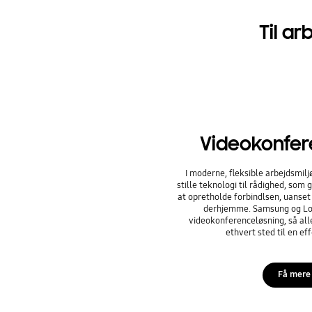
Til ar
Videokonfer
I moderne, fleksible arbejdsmil
stille teknologi til rådighed, som
at opretholde forbindlsen, uanset
derhjemme. Samsung og Logi
videokonferenceløsning, så al
ethvert sted til en ef
Få mere 