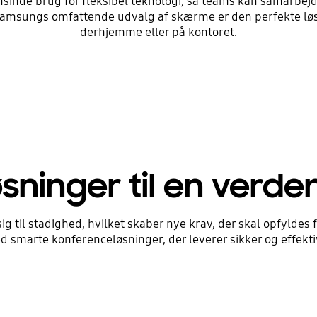
nde brug for fleksibel teknologi, så teams kan samarbejde
msungs omfattende udvalg af skærme er den perfekte løsn
derhjemme eller på kontoret.
øsninger til en verden
 til stadighed, hvilket skaber nye krav, der skal opfyldes fo
smarte konferenceløsninger, der leverer sikker og effekt