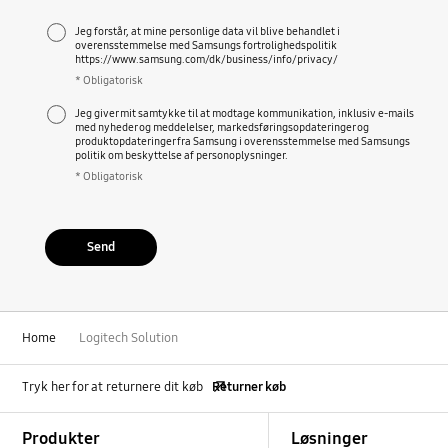
Jeg forstår, at mine personlige data vil blive behandlet i
overensstemmelse med Samsungs fortrolighedspolitik
https://www.samsung.com/dk/business/info/privacy/
* Obligatorisk
Jeg giver mit samtykke til at modtage kommunikation, inklusiv e-mails
med nyheder og meddelelser, markedsføringsopdateringer og
produktopdateringer fra Samsung i overensstemmelse med Samsungs
politik om beskyttelse af personoplysninger.
* Obligatorisk
Send
Home
Logitech Solution
Tryk her for at returnere dit køb
Returner køb
Footer Navigation
Produkter
Løsninger