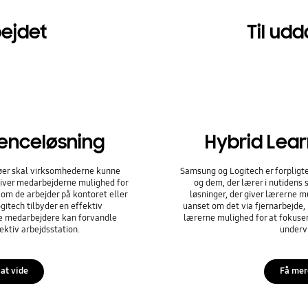
bejdet
Til ud
enceløsning
Hybrid Lear
jøer skal virksomhederne kunne
Samsung og Logitech er forpligtet
 giver medarbejderne mulighed for
og dem, der lærer i nutidens 
 om de arbejder på kontoret eller
løsninger, der giver lærerne mu
tech tilbyder en effektiv
uanset om det via fjernarbejde, 
le medarbejdere kan forvandle
lærerne mulighed for at fokuser
fektiv arbejdsstation.
underv
at vide
Få mer