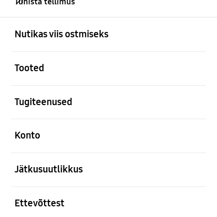
Tühista tellimus
avatud
Footer Navigation
Nutikas viis ostmiseks
avatud
Tooted
avatud
Tugiteenused
avatud
Konto
avatud
Jätkusuutlikkus
avatud
Ettevõttest