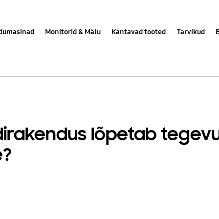
dumasinad
Monitorid & Mälu
Kantavad tooted
Tarvikud
rakendus lõpetab tegevus
e?