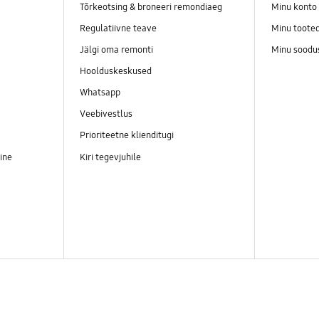
Tõrkeotsing & broneeri remondiaeg
Minu konto
Regulatiivne teave
Minu toote
Jälgi oma remonti
Minu soodu
Hoolduskeskused
Whatsapp
Veebivestlus
Prioriteetne klienditugi
ine
Kiri tegevjuhile