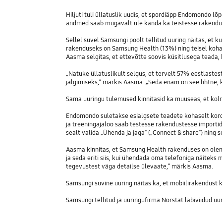
Hiljuti tuli üllatuslik uudis, et spordiäpp Endomondo l
andmed saab mugavalt üle kanda ka teistesse rakendu
Sellel suvel Samsungi poolt tellitud uuring näitas, et k
rakenduseks on Samsung Health (13%) ning teisel kohal
Aasma selgitas, et ettevõtte soovis küsitlusega teada, 
„Natuke üllatuslikult selgus, et tervelt 57% eestlaste
jälgimiseks,“ märkis Aasma. „Seda enam on see lihtne, 
Sama uuringu tulemused kinnitasid ka muuseas, et kolm
Endomondo suletakse esialgsete teadete kohaselt koro
ja treeningajaloo saab testesse rakendustesse import
sealt valida „Ühenda ja jaga“ („Connect & share“) ning
Aasma kinnitas, et Samsung Health rakenduses on olemas
ja seda eriti siis, kui ühendada oma telefoniga näitek
tegevustest väga detailse ülevaate,“ märkis Aasma.
Samsungi suvine uuring näitas ka, et mobiilirakendust
Samsungi tellitud ja uuringufirma Norstat läbiviidud uuri