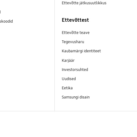
Ettevõtte jätkusuutlikkus
d
Ettevõttest
skoodid
Ettevõtte teave
Tegevusharu
Kaubamärgi identiteet
Karjäär
Investorsuhted
Uudised
Eetika
Samsungi disain