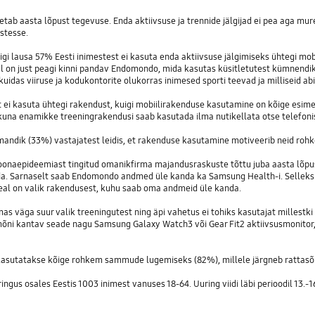
õpetab aasta lõpust tegevuse. Enda aktiivsuse ja trennide jälgijad ei pea aga mu
stesse.
uigi lausa 57% Eesti inimestest ei kasuta enda aktiivsuse jälgimiseks ühtegi mob
 on just peagi kinni pandav Endomondo, mida kasutas küsitletutest kümnendik e
kuidas viiruse ja kodukontorite olukorras inimesed sporti teevad ja milliseid 
st ei kasuta ühtegi rakendust, kuigi mobiilirakenduse kasutamine on kõige esim
kuna enamikke treeningrakendusi saab kasutada ilma nutikellata otse telefonis
andik (33%) vastajatest leidis, et rakenduse kasutamine motiveerib neid roh
onaepideemiast tingitud omanikfirma majandusraskuste tõttu juba aasta lõpu
ida. Sarnaselt saab Endomondo andmed üle kanda ka Samsung Health-i. Sellek
 seal on valik rakendusest, kuhu saab oma andmeid üle kanda.
 väga suur valik treeningutest ning äpi vahetus ei tohiks kasutajat millestki 
s mõni kantav seade nagu Samsung Galaxy Watch3 või Gear Fit2 aktiivsusmonitor,
 kasutatakse kõige rohkem sammude lugemiseks (82%), millele järgneb rattasõi
ngus osales Eestis 1003 inimest vanuses 18-64. Uuring viidi läbi perioodil 13.-16.