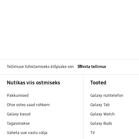
Tellimuse tühistamiseks klõpsake siin.
Tühista tellimus
Footer Navigation
Nutikas viis ostmiseks
Tooted
Pakkumised
Galaxy nutitelefon
Otse ostes saad rohkem
Galaxy Tab
Galaxy kasud
Galaxy Watch
Tagasimakse
Galaxy Buds
Vaheta uue vastu välja
TV