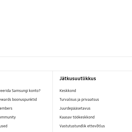
Jätkusuutlikkus
reerida Samsungi konto?
Keskkond
wards boonuspunktid
Turvalisus ja privaatsus
embers
Juurdepääsetavus
ommunity
Kaasav töökeskkond
mused
Vastutustundlik ettevõtlus