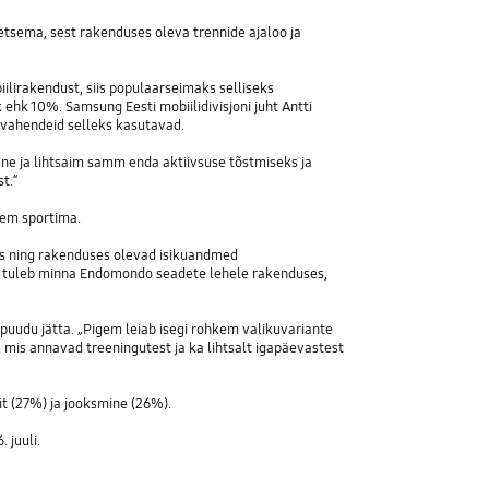
retsema, sest rakenduses oleva trennide ajaloo ja
iilirakendust, siis populaarseimaks selliseks
hk 10%. Samsung Eesti mobiilidivisjoni juht Antti
abivahendeid selleks kasutavad.
ene ja lihtsaim samm enda aktiivsuse tõstmiseks ja
t.“
kem sportima.
s ning rakenduses olevad isikuandmed
s tuleb minna Endomondo seadete lehele rakenduses,
puudu jätta. „Pigem leiab isegi rohkem valikuvariante
 mis annavad treeningutest ja ka lihtsalt igapäevastest
t (27%) ja jooksmine (26%).
 juuli.