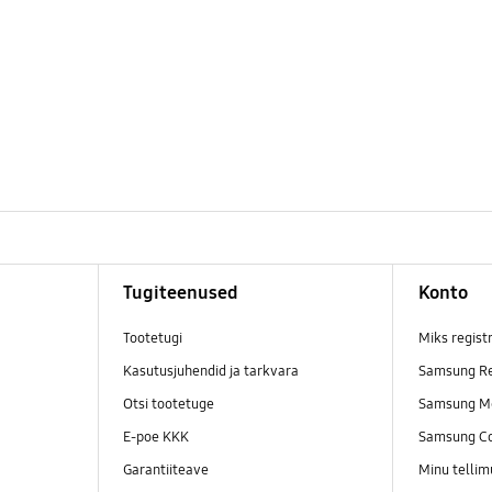
Tugiteenused
Konto
Tootetugi
Miks regist
Kasutusjuhendid ja tarkvara
Samsung Re
Otsi tootetuge
Samsung M
E-poe KKK
Samsung C
Garantiiteave
Minu telli