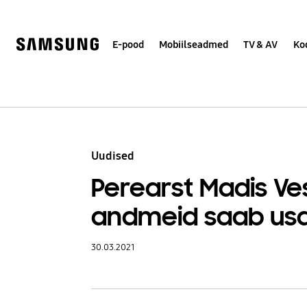
Skip
Skip
to
to
content
accessibility
help
E-pood
Mobiilseadmed
TV & AV
Ko
Uudised
Perearst Madis Ves
andmeid saab us
30.03.2021