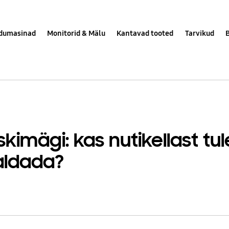
dumasinad
Monitorid & Mälu
Kantavad tooted
Tarvikud
kimägi: kas nutikellast tu
aldada?