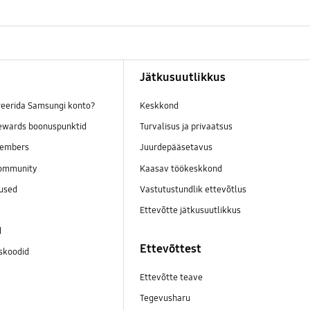
Jätkusuutlikkus
reerida Samsungi konto?
Keskkond
wards boonuspunktid
Turvalisus ja privaatsus
embers
Juurdepääsetavus
ommunity
Kaasav töökeskkond
mused
Vastutustundlik ettevõtlus
Ettevõtte jätkusuutlikkus
d
Ettevõttest
skoodid
Ettevõtte teave
Tegevusharu