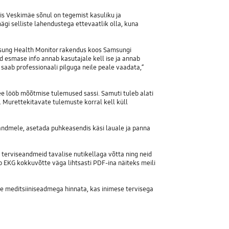
is Veskimäe sõnul on tegemist kasuliku ja
gi selliste lahendustega ettevaatlik olla, kuna
amsung Health Monitor rakendus koos Samsungi
d esmase info annab kasutajale kell ise ja annab
saab professionaali pilguga neile peale vaadata,“
see lööb mõõtmise tulemused sassi. Samuti tuleb alati
. Murettekitavate tulemuste korral kell küll
ndmele, asetada puhkeasendis käsi lauale ja panna
terviseandmeid tavalise nutikellaga võtta ning neid
b EKG kokkuvõtte väga lihtsasti PDF-ina näiteks meili
lse meditsiiniseadmega hinnata, kas inimese tervisega