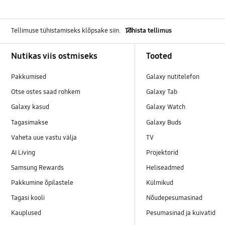
Tellimuse tühistamiseks klõpsake siin.
Tühista tellimus
Footer Navigation
Nutikas viis ostmiseks
Tooted
Pakkumised
Galaxy nutitelefon
Otse ostes saad rohkem
Galaxy Tab
Galaxy kasud
Galaxy Watch
Tagasimakse
Galaxy Buds
Vaheta uue vastu välja
TV
AI Living
Projektorid
Samsung Rewards
Heliseadmed
Pakkumine õpilastele
Külmikud
Tagasi kooli
Nõudepesumasinad
Kauplused
Pesumasinad ja kuivatid