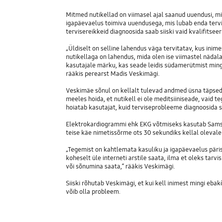
Mitmed nutikellad on viimasel ajal saanud uuendusi, m
igapäevaelus toimiva uuendusega, mis lubab enda tervis
tervisereikkeid diagnoosida saab siiski vaid kvalifitseeri
„Üldiselt on selline lahendus väga tervitatav, kus in
nutikellaga on lahendus, mida olen ise viimastel nädala
kasutajale märku, kas seade leidis südamerütmist minge
rääkis perearst Madis Veskimägi.
Veskimäe sõnul on kellalt tulevad andmed üsna täpsed, 
meeles hoida, et nutikell ei ole meditsiiniseade, vaid 
hoiatab kasutajat, kuid terviseprobleeme diagnoosida saa
Elektrokardiogrammi ehk EKG võtmiseks kasutab Samsun
teise käe nimetissõrme ots 30 sekundiks kellal olevale
„Tegemist on kahtlemata kasuliku ja igapäevaelus päri
koheselt üle interneti arstile saata, ilma et oleks ta
või sõnumina saata,“ rääkis Veskimägi.
Siiski rõhutab Veskimägi, et kui kell inimest mingi eba
võib olla probleem.