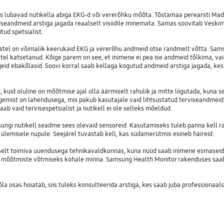
is lubavad nutikella abiga EKG-d või vererõhku mõõta. Tõstamaa perearsti Mad
eandmeid arstiga jagada reaalselt visiidile minemata. Samas soovitab Veskimä
tud spetsialist.
imestel on võimalik keerukaid EKG ja vererõhu andmeid otse randmelt võtta. S
tel katsetanud. Kõige parem on see, et inimene ei pea ise andmeid tõlkima, vai
id ebakõlasid. Soovi korral saab kellaga kogutud andmeid arstiga jagada, kes 
kuid oluline on mõõtmise ajal olla äärmiselt rahulik ja mitte liigutada, kuna 
tegemist on lahendusega, mis pakub kasutajale vaid lihtsustatud terviseandmeid
b vaid tervisespetsialist ja nutikell ei ole selleks mõeldud.
gi nutikell seadme sees olevaid sensoreid. Kasutamiseks tuleb panna kell ra
 ülemisele nupule. Seejärel tuvastab kell, kas südamerütmis esineb häireid.
selt toimiva uuendusega tehnikavaldkonnas, kuna nüüd saab inimene esmaseid 
rvis mõõtmiste võtmiseks kohale minna. Samsung Health Monitor rakenduses saa
kõla osas hoiatab, siis tuleks konsulteerida arstiga, kes saab juba professionaa