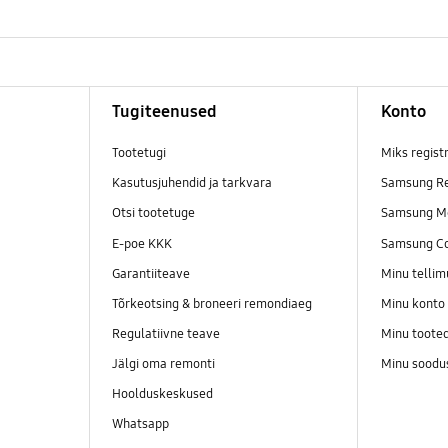
Tugiteenused
Konto
Tootetugi
Miks regist
Kasutusjuhendid ja tarkvara
Samsung Re
Otsi tootetuge
Samsung M
E-poe KKK
Samsung C
Garantiiteave
Minu telli
Tõrkeotsing & broneeri remondiaeg
Minu konto
Regulatiivne teave
Minu toote
Jälgi oma remonti
Minu soodu
Hoolduskeskused
Whatsapp