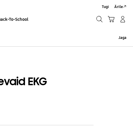
Tugi
Ärile
Otsi
Ostukäru
Sisselogimine/Registreeru
Back-To-School
Otsi
Jaga
levaid EKG