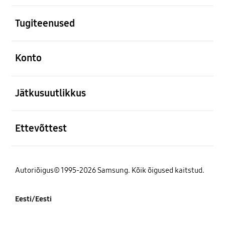
avatud
Tugiteenused
avatud
Konto
avatud
Jätkusuutlikkus
avatud
Ettevõttest
Autoriõigus© 1995-2026 Samsung. Kõik õigused kaitstud.
Eesti/Eesti