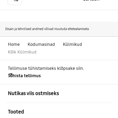
Disain ja tehnilised andmed võivad muutuda etteteatamiseta.
Home
Kodumasinad
Külmikud
Kõik Külmikud
Tellimuse tühistamiseks klõpsake siin.
Tühista tellimus
avatud
Footer Navigation
Nutikas viis ostmiseks
avatud
Tooted