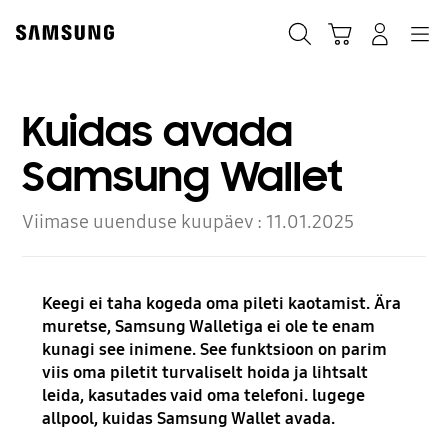
Skip
Skip
to
to
Otsi
Ostukäru
Sisselogimine
Navigation
content
accessibility
help
Kuidas avada
Samsung Wallet
Viimase uuenduse kuupäev :
11.01.2025
Keegi ei taha kogeda oma pileti kaotamist. Ära
muretse, Samsung Walletiga ei ole te enam
kunagi see inimene. See funktsioon on parim
viis oma piletit turvaliselt hoida ja lihtsalt
leida, kasutades vaid oma telefoni. lugege
allpool, kuidas Samsung Wallet avada.