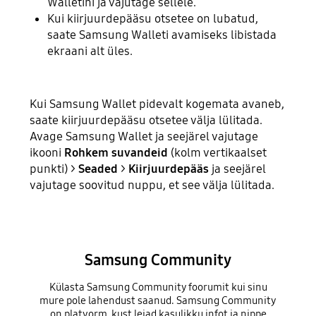
Walletini ja vajutage sellele.
Kui kiirjuurdepääsu otsetee on lubatud,
saate Samsung Walleti avamiseks libistada
ekraani alt üles.
Kui Samsung Wallet pidevalt kogemata avaneb,
saate kiirjuurdepääsu otsetee välja lülitada.
Avage Samsung Wallet ja seejärel vajutage
ikooni
Rohkem suvandeid
(kolm vertikaalset
punkti) >
Seaded
>
Kiirjuurdepääs
ja seejärel
vajutage soovitud nuppu, et see välja lülitada.
Samsung Community
Külasta Samsung Community foorumit kui sinu
mure pole lahendust saanud. Samsung Community
on platvorm, kust leiad kasulikku infot ja nippe