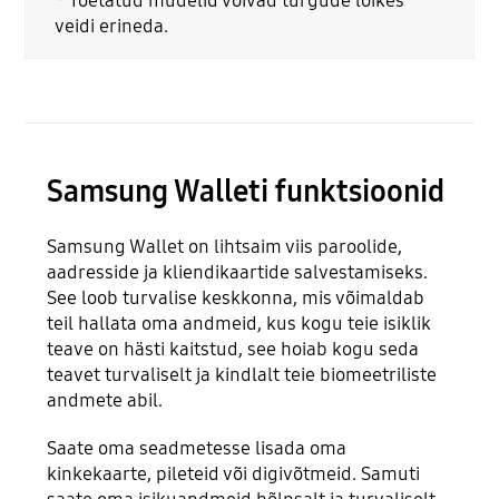
* Toetatud mudelid võivad turgude lõikes
veidi erineda.
Samsung Walleti funktsioonid
Samsung Wallet on lihtsaim viis paroolide,
aadresside ja kliendikaartide salvestamiseks.
See loob turvalise keskkonna, mis võimaldab
teil hallata oma andmeid, kus kogu teie isiklik
teave on hästi kaitstud, see hoiab kogu seda
teavet turvaliselt ja kindlalt teie biomeetriliste
andmete abil.
Saate oma seadmetesse lisada oma
kinkekaarte, pileteid või digivõtmeid. Samuti