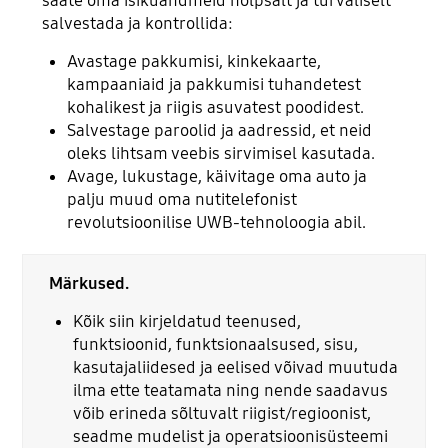
saate oma isikuandmeid hõlpsalt ja turvaliselt
salvestada ja kontrollida:
Avastage pakkumisi, kinkekaarte,
kampaaniaid ja pakkumisi tuhandetest
kohalikest ja riigis asuvatest poodidest.
Salvestage paroolid ja aadressid, et neid
oleks lihtsam veebis sirvimisel kasutada.
Avage, lukustage, käivitage oma auto ja
palju muud oma nutitelefonist
revolutsioonilise UWB-tehnoloogia abil.
Märkused.
Kõik siin kirjeldatud teenused,
funktsioonid, funktsionaalsused, sisu,
kasutajaliidesed ja eelised võivad muutuda
ilma ette teatamata ning nende saadavus
võib erineda sõltuvalt riigist/regioonist,
seadme mudelist ja operatsioonisüsteemi