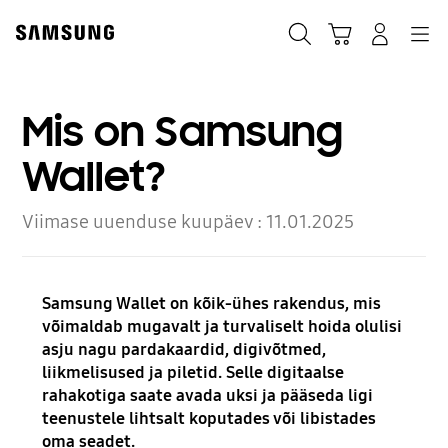
Skip
Skip
to
to
Otsi
Ostukäru
Sisselogimine
Navigation
content
accessibility
help
Mis on Samsung
Wallet?
Viimase uuenduse kuupäev :
11.01.2025
Samsung Wallet on kõik-ühes rakendus, mis
võimaldab mugavalt ja turvaliselt hoida olulisi
asju nagu pardakaardid, digivõtmed,
liikmelisused ja piletid. Selle digitaalse
rahakotiga saate avada uksi ja pääseda ligi
teenustele lihtsalt koputades või libistades
oma seadet.