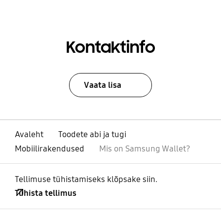
Kontaktinfo
Vaata lisa
Avaleht
Toodete abi ja tugi
Mobiilirakendused
Mis on Samsung Wallet?
Tellimuse tühistamiseks klõpsake siin.
Tühista tellimus
avatud
Footer Navigation