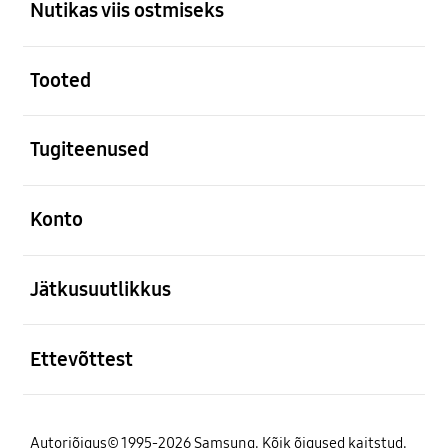
Nutikas viis ostmiseks
avatud
Tooted
avatud
Tugiteenused
avatud
Konto
avatud
Jätkusuutlikkus
avatud
Ettevõttest
Autoriõigus© 1995-2026 Samsung. Kõik õigused kaitstud.