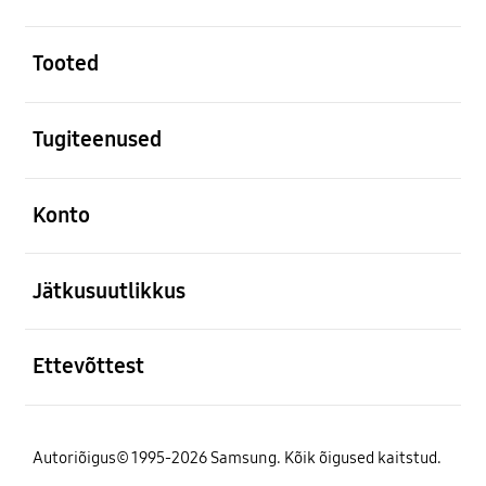
avatud
Tooted
avatud
Tugiteenused
avatud
Konto
avatud
Jätkusuutlikkus
avatud
Ettevõttest
Autoriõigus© 1995-2026 Samsung. Kõik õigused kaitstud.