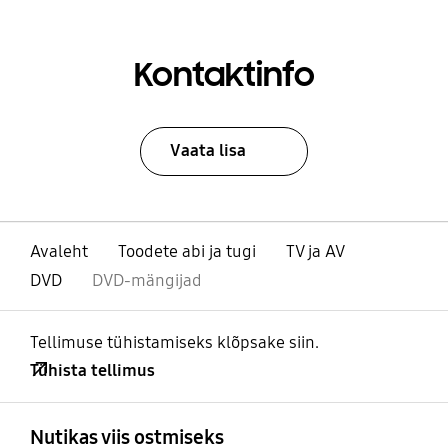
Kontaktinfo
Vaata lisa
Avaleht
Toodete abi ja tugi
TV ja AV
DVD
DVD-mängijad
Tellimuse tühistamiseks klõpsake siin.
Tühista tellimus
avatud
Footer Navigation
Nutikas viis ostmiseks