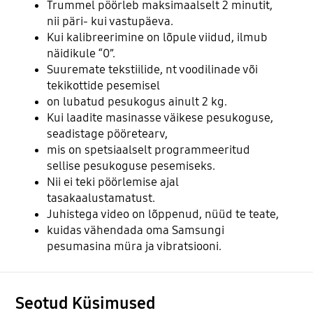
Trummel pöörleb maksimaalselt 2 minutit,
nii päri- kui vastupäeva.
Kui kalibreerimine on lõpule viidud, ilmub
näidikule “0”.
Suuremate tekstiilide, nt voodilinade või
tekikottide pesemisel
on lubatud pesukogus ainult 2 kg.
Kui laadite masinasse väikese pesukoguse,
seadistage pööretearv,
mis on spetsiaalselt programmeeritud
sellise pesukoguse pesemiseks.
Nii ei teki pöörlemise ajal
tasakaalustamatust.
Juhistega video on lõppenud, nüüd te teate,
kuidas vähendada oma Samsungi
pesumasina müra ja vibratsiooni.
Seotud Küsimused