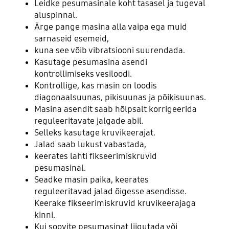
Leidke pesumasinale koht tasasel ja tugeval
aluspinnal.
Ärge pange masina alla vaipa ega muid
sarnaseid esemeid,
kuna see võib vibratsiooni suurendada.
Kasutage pesumasina asendi
kontrollimiseks vesiloodi.
Kontrollige, kas masin on loodis
diagonaalsuunas, pikisuunas ja põikisuunas.
Masina asendit saab hõlpsalt korrigeerida
reguleeritavate jalgade abil.
Selleks kasutage kruvikeerajat.
Jalad saab lukust vabastada,
keerates lahti fikseerimiskruvid
pesumasinal.
Seadke masin paika, keerates
reguleeritavad jalad õigesse asendisse.
Keerake fikseerimiskruvid kruvikeerajaga
kinni.
Kui soovite pesumasinat liigutada või