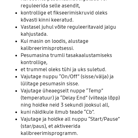
reguleerida selle asendit,
kontrollige et fikseerimiskruvid oleks
kõvasti kinni keeratud.
Vastasel juhul võite reguleeritavaid jalgu
kahjustada.
Kui masin on loodis, alustage
kalibreerimisprotsessi.
Pesumasina trumli tasakaalustamiseks
kontrollige,
et trummel oleks tühi ja uks suletud.
Vajutage nuppu “On/Off” (sisse/välja) ja
lülitage pesumasin sisse.
Vajutage üheaegselt nuppe “Temp”
(temperatuur) ja “Delay End” (viiteaja lõpp)
ning hoidke neid 3 sekundi jooksul all,
kuni näidikule ilmub teade “Cb”.
Vajutage ja hoidke all nuppu “Start/Pause”
(star/paus), et aktiveerida
kalibreerimisprogramm.