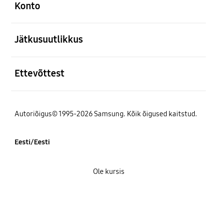
Konto
avatud
Jätkusuutlikkus
avatud
Ettevõttest
Autoriõigus© 1995-2026 Samsung. Kõik õigused kaitstud.
Eesti/Eesti
Ole kursis