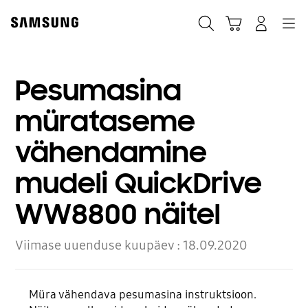
Skip
Skip
to
to
Otsi
Ostukäru
Sisselogimine
Navigation
content
accessibility
help
Pesumasina
mürataseme
vähendamine
mudeli QuickDrive
WW8800 näitel
Viimase uuenduse kuupäev :
18.09.2020
Müra vähendava pesumasina instruktsioon.