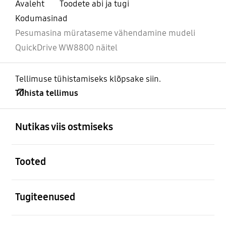
Avaleht
Toodete abi ja tugi
Kodumasinad
Pesumasina mürataseme vähendamine mudeli
QuickDrive WW8800 näitel
Tellimuse tühistamiseks klõpsake siin.
Tühista tellimus
avatud
Footer Navigation
Nutikas viis ostmiseks
avatud
Tooted
avatud
Tugiteenused
avatud