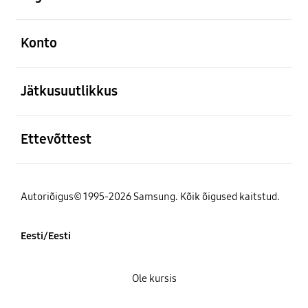
avatud
Konto
avatud
Jätkusuutlikkus
avatud
Ettevõttest
Autoriõigus© 1995-2026 Samsung. Kõik õigused kaitstud.
Eesti/Eesti
Ole kursis