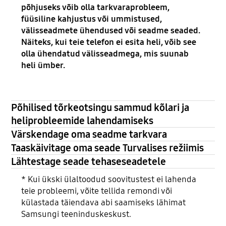
põhjuseks võib olla tarkvaraprobleem,
füüsiline kahjustus või ummistused,
välisseadmete ühendused või seadme seaded.
Näiteks, kui teie telefon ei esita heli, võib see
olla ühendatud välisseadmega, mis suunab
heli ümber.
Põhilised tõrkeotsingu sammud kõlari ja
heliprobleemide lahendamiseks
Värskendage oma seadme tarkvara
Taaskäivitage oma seade Turvalises režiimis
Lähtestage seade tehaseseadetele
* Kui ükski ülaltoodud soovitustest ei lahenda
teie probleemi, võite tellida remondi või
külastada täiendava abi saamiseks lähimat
Samsungi teeninduskeskust.