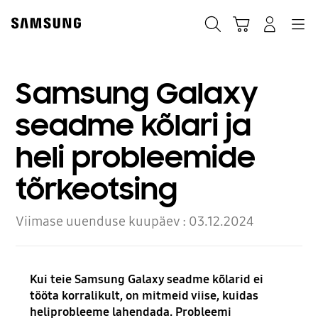
Skip
Skip
to
to
Otsi
Ostukäru
Sisselogimine
Navigation
content
accessibility
help
Samsung Galaxy
seadme kõlari ja
heli probleemide
tõrkeotsing
Viimase uuenduse kuupäev :
03.12.2024
Kui teie Samsung Galaxy seadme kõlarid ei
tööta korralikult, on mitmeid viise, kuidas
heliprobleeme lahendada. Probleemi