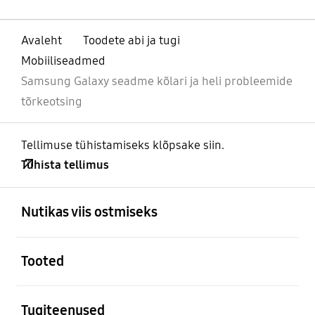
Avaleht
Toodete abi ja tugi
Mobiiliseadmed
Samsung Galaxy seadme kõlari ja heli probleemide
tõrkeotsing
Tellimuse tühistamiseks klõpsake siin.
Tühista tellimus
avatud
Footer Navigation
Nutikas viis ostmiseks
avatud
Tooted
avatud
Tugiteenused