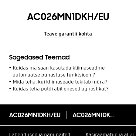
AC026MN1DKH/EU
Teave garantii kohta
Sagedased Teemad
Kuidas ma saan kasutada kliimaseadme
automaatse puhastuse funktsiooni?
Mida teha, kui kliimaseade tekitab müra?
Kuidas teha puldi abil enesediagnostikat?
AC026MN1DKH/EU
AC026MN1DKH/EU
Lahendused ja näpunäited
Käsiraamatud ja alla