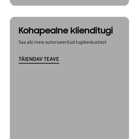
Kohapealne klienditugi
Saa abi meie autoriseeritud tugikeskustest
TÄIENDAV TEAVE