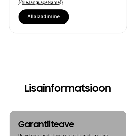
{{file.languageName}}
Allalaadimine
Lisainformatsioon
Garantiiteave
Registreeri enda toode ja vaata, mida garantii