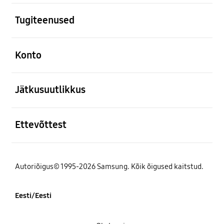
avatud
Tugiteenused
avatud
Konto
avatud
Jätkusuutlikkus
avatud
Ettevõttest
Autoriõigus© 1995-2026 Samsung. Kõik õigused kaitstud.
Eesti/Eesti