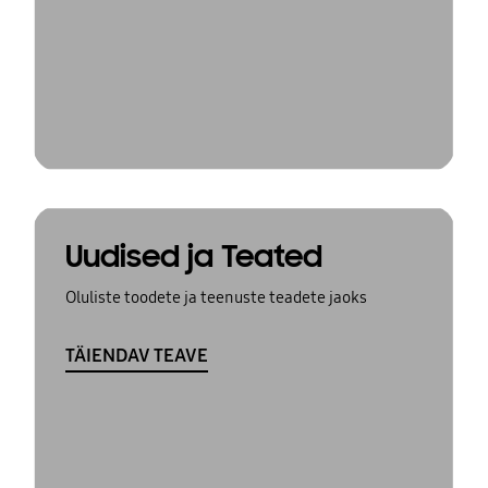
Uudised ja Teated
Oluliste toodete ja teenuste teadete jaoks
TÄIENDAV TEAVE