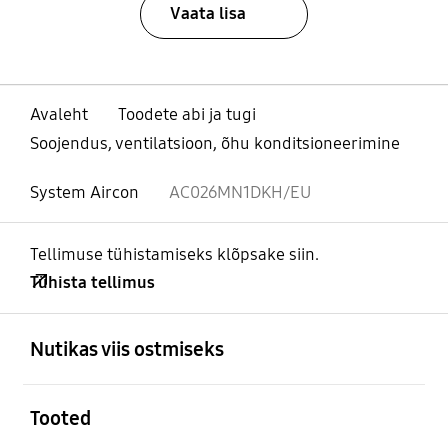
Vaata lisa
Avaleht
Toodete abi ja tugi
Soojendus, ventilatsioon, õhu konditsioneerimine
System Aircon
AC026MN1DKH/EU
Tellimuse tühistamiseks klõpsake siin.
Tühista tellimus
avatud
Footer Navigation
Nutikas viis ostmiseks
avatud
Tooted