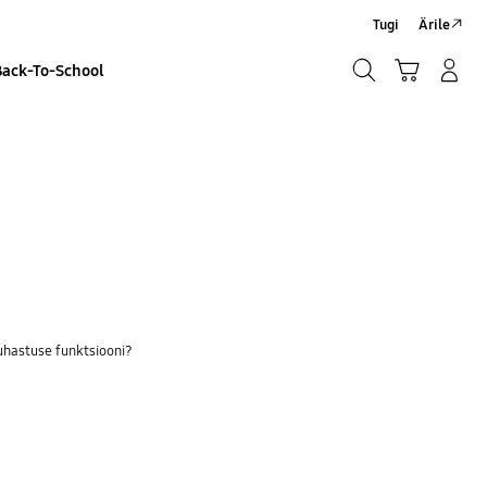
Tugi
Ärile
Otsi
Ostukäru
Sisselogimine/Registreeru
Back-To-School
Otsi
hastuse funktsiooni?