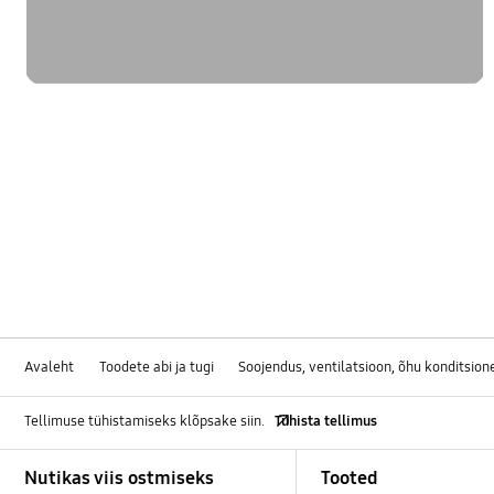
Avaleht
Toodete abi ja tugi
Soojendus, ventilatsioon, õhu konditsion
Tellimuse tühistamiseks klõpsake siin.
Tühista tellimus
Footer Navigation
Nutikas viis ostmiseks
Tooted