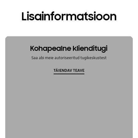
Lisainformatsioon
Kohapealne klienditugi
Saa abi meie autoriseeritud tugikeskustest
TÄIENDAV TEAVE