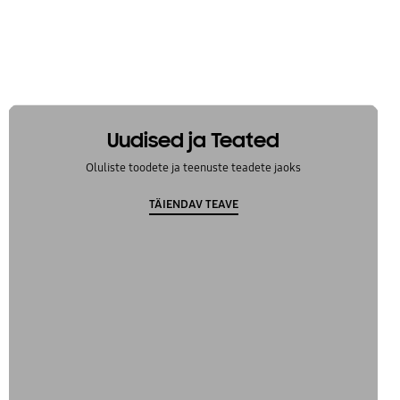
Uudised ja Teated
Oluliste toodete ja teenuste teadete jaoks
TÄIENDAV TEAVE