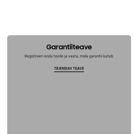
Kaugjuhtimispult
Lisatarvikud
Müra ja vibratsioon
Garantiiteave
Registreeri enda toode ja vaata, mida garantii katab.
TÄIENDAV TEAVE