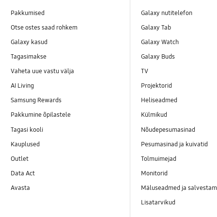
Pakkumised
Galaxy nutitelefon
Otse ostes saad rohkem
Galaxy Tab
Galaxy kasud
Galaxy Watch
Tagasimakse
Galaxy Buds
Vaheta uue vastu välja
TV
AI Living
Projektorid
Samsung Rewards
Heliseadmed
Pakkumine õpilastele
Külmikud
Tagasi kooli
Nõudepesumasinad
Kauplused
Pesumasinad ja kuivatid
Outlet
Tolmuimejad
Data Act
Monitorid
Avasta
Mäluseadmed ja salvestam
Lisatarvikud