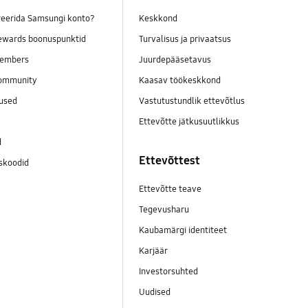
reerida Samsungi konto?
Keskkond
wards boonuspunktid
Turvalisus ja privaatsus
embers
Juurdepääsetavus
ommunity
Kaasav töökeskkond
mused
Vastutustundlik ettevõtlus
Ettevõtte jätkusuutlikkus
d
Ettevõttest
skoodid
Ettevõtte teave
Tegevusharu
Kaubamärgi identiteet
Karjäär
Investorsuhted
Uudised