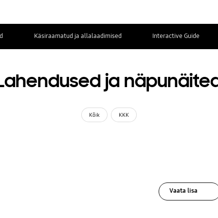
d
Käsiraamatud ja allalaadimised
Interactive Guide
Lahendused ja näpunäite
Kõik
KKK
Vaata lisa