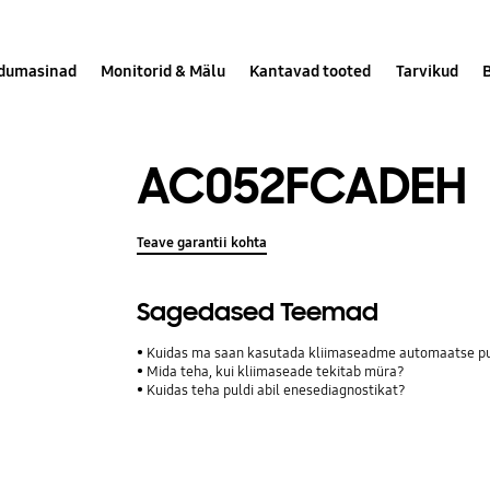
dumasinad
Monitorid & Mälu
Kantavad tooted
Tarvikud
AC052FCADEH
Teave garantii kohta
Sagedased Teemad
Kuidas ma saan kasutada kliimaseadme automaatse pu
Mida teha, kui kliimaseade tekitab müra?
Kuidas teha puldi abil enesediagnostikat?