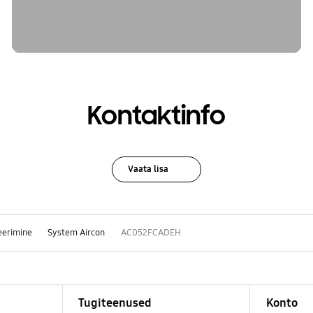
Kontaktinfo
Vaata lisa
eerimine
System Aircon
AC052FCADEH
Tugiteenused
Konto