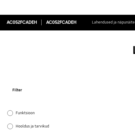
AC052FCADEH
AC052FCADEH
Lahendused ja näpunäite
Filter
Funktsioon
Hooldus ja tarvikud