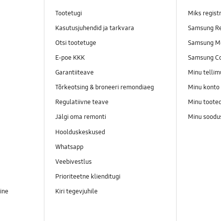
Tootetugi
Miks regist
Kasutusjuhendid ja tarkvara
Samsung Re
Otsi tootetuge
Samsung M
E-poe KKK
Samsung C
Garantiiteave
Minu telli
Tõrkeotsing & broneeri remondiaeg
Minu konto
Regulatiivne teave
Minu toote
Jälgi oma remonti
Minu soodu
Hoolduskeskused
Whatsapp
Veebivestlus
Prioriteetne klienditugi
ine
Kiri tegevjuhile