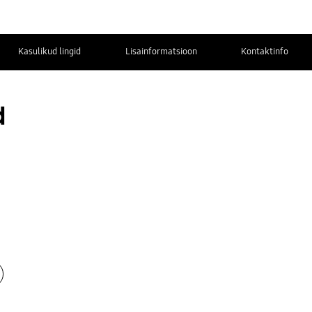
Kasulikud lingid
Lisainformatsioon
Kontaktinfo
d