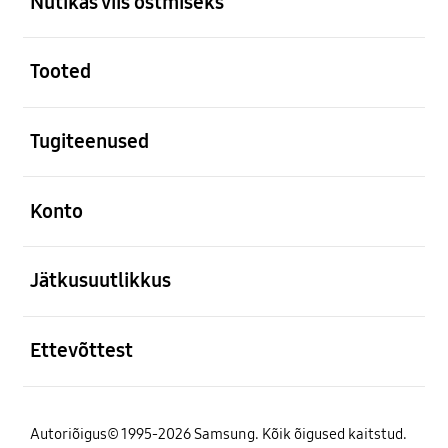
Nutikas viis ostmiseks
avatud
Tooted
avatud
Tugiteenused
avatud
Konto
avatud
Jätkusuutlikkus
avatud
Ettevõttest
Autoriõigus© 1995-2026 Samsung. Kõik õigused kaitstud.