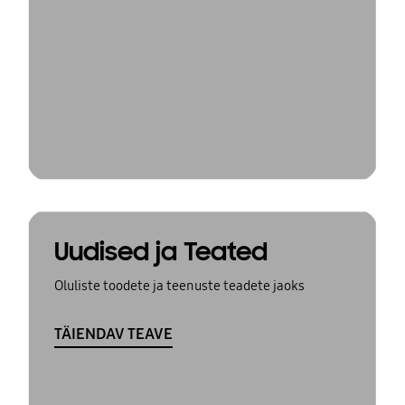
Uudised ja Teated
Oluliste toodete ja teenuste teadete jaoks
TÄIENDAV TEAVE