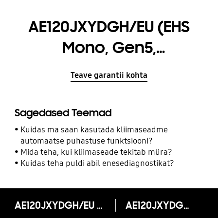
AE120JXYDGH/EU (EHS
Mono, Gen5,
soojuspumba, SCOP =
Teave garantii kohta
4,46, 3 Ø, 12 kW)
Sagedased Teemad
Kuidas ma saan kasutada kliimaseadme
automaatse puhastuse funktsiooni?
Mida teha, kui kliimaseade tekitab müra?
Kuidas teha puldi abil enesediagnostikat?
AE120JXYDGH/EU (EHS Mono, Gen5, soojuspumba, SCOP = 4,46, 3 Ø, 12 kW)
AE120JXYDGH/EU