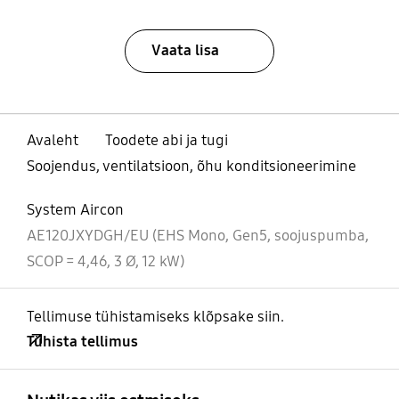
Vaata lisa
Avaleht
Toodete abi ja tugi
Soojendus, ventilatsioon, õhu konditsioneerimine
System Aircon
AE120JXYDGH/EU (EHS Mono, Gen5, soojuspumba,
SCOP = 4,46, 3 Ø, 12 kW)
Tellimuse tühistamiseks klõpsake siin.
Tühista tellimus
avatud
Footer Navigation