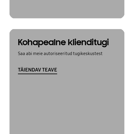
Kohapealne klienditugi
Saa abi meie autoriseeritud tugikeskustest
TÄIENDAV TEAVE