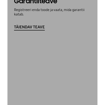
Garantiiteave
Registreeri enda toode ja vaata, mida garantii
katab.
TÄIENDAV TEAVE