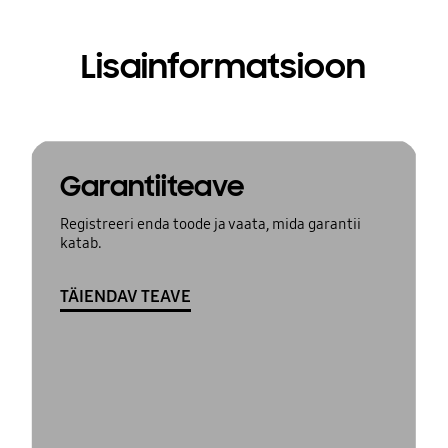
Lisainformatsioon
Garantiiteave
Registreeri enda toode ja vaata, mida garantii
katab.
TÄIENDAV TEAVE