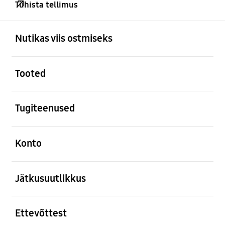
Tühista tellimus
avatud
Footer Navigation
Nutikas viis ostmiseks
avatud
Tooted
avatud
Tugiteenused
avatud
Konto
avatud
Jätkusuutlikkus
avatud
Ettevõttest