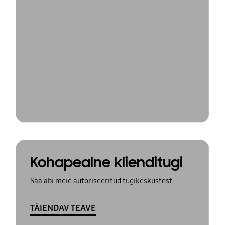
Kohapealne klienditugi
Saa abi meie autoriseeritud tugikeskustest
TÄIENDAV TEAVE