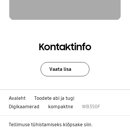
Kontaktinfo
Vaata lisa
Avaleht
Toodete abi ja tugi
Digikaamerad
kompaktne
WB350F
Tellimuse tühistamiseks klõpsake siin.