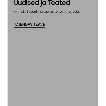
Uudised ja Teated
Oluliste toodete ja teenuste teadete jaoks
TÄIENDAV TEAVE