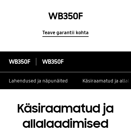
WB350F
Teave garantii kohta
WB350F
WB350F
Lahendused ja näpunäited
Käsiraamatud ja alla
Käsiraamatud ja
allalaadimised