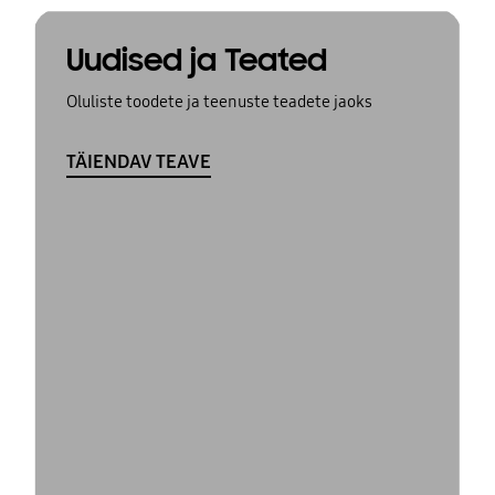
Uudised ja Teated
Oluliste toodete ja teenuste teadete jaoks
TÄIENDAV TEAVE