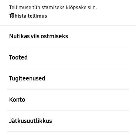
Tellimuse tühistamiseks klõpsake siin.
Tühista tellimus
avatud
Footer Navigation
Nutikas viis ostmiseks
avatud
Tooted
avatud
Tugiteenused
avatud
Konto
avatud
Jätkusuutlikkus
avatud