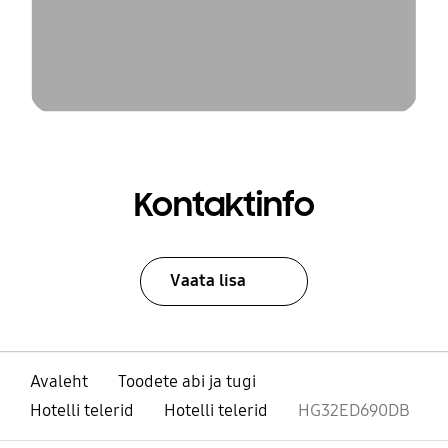
Kontaktinfo
Vaata lisa
Avaleht
Toodete abi ja tugi
Hotelli telerid
Hotelli telerid
HG32ED690DB