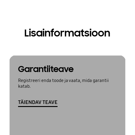
Lisainformatsioon
Garantiiteave
Registreeri enda toode ja vaata, mida garantii
katab.
TÄIENDAV TEAVE