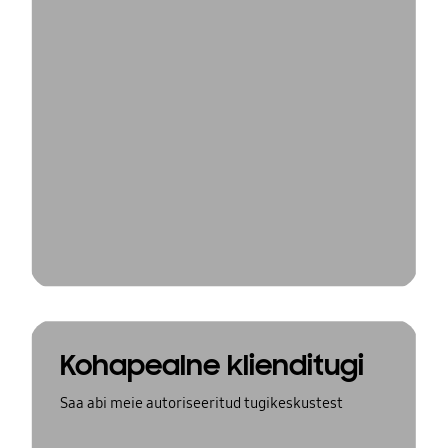
Kohapealne klienditugi
Saa abi meie autoriseeritud tugikeskustest