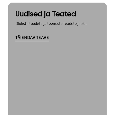
Uudised ja Teated
Oluliste toodete ja teenuste teadete jaoks
TÄIENDAV TEAVE