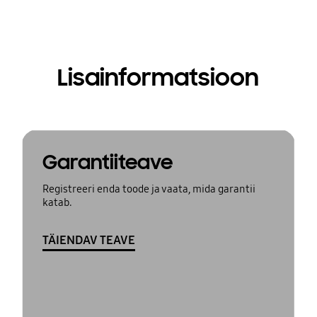
Lisainformatsioon
Garantiiteave
Registreeri enda toode ja vaata, mida garantii
katab.
TÄIENDAV TEAVE