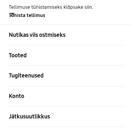
Tellimuse tühistamiseks klõpsake siin.
Tühista tellimus
avatud
Footer Navigation
Nutikas viis ostmiseks
avatud
Tooted
avatud
Tugiteenused
avatud
Konto
avatud
Jätkusuutlikkus
avatud