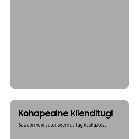
Kohapealne klienditugi
Saa abi meie autoriseeritud tugikeskustest