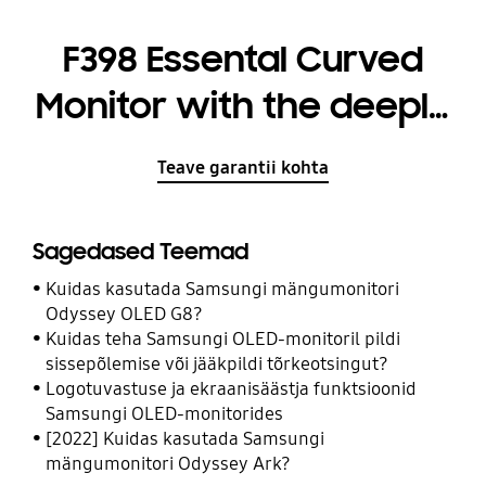
F398 Essental Curved
Monitor with the deeply
immersive viewing
Teave garantii kohta
experience
Sagedased Teemad
Kuidas kasutada Samsungi mängumonitori
Odyssey OLED G8?
Kuidas teha Samsungi OLED-monitoril pildi
sissepõlemise või jääkpildi tõrkeotsingut?
Logotuvastuse ja ekraanisäästja funktsioonid
Samsungi OLED-monitorides
[2022] Kuidas kasutada Samsungi
mängumonitori Odyssey Ark?