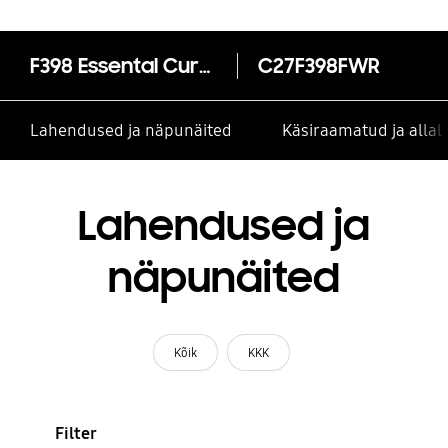
F398 Essental Curved Monitor with the deeply immersive viewing experience
C27F398FWR
Lahendused ja näpunäited
Käsiraamatud ja alla
Lahendused ja
näpunäited
Kõik
KKK
Filter