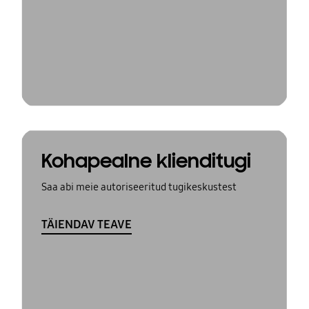
Kohapealne klienditugi
Saa abi meie autoriseeritud tugikeskustest
TÄIENDAV TEAVE