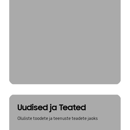
Uudised ja Teated
Oluliste toodete ja teenuste teadete jaoks