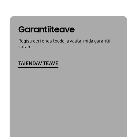
Garantiiteave
Registreeri enda toode ja vaata, mida garantii
katab.
TÄIENDAV TEAVE