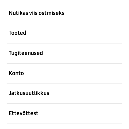
avatud
Footer Navigation
Nutikas viis ostmiseks
avatud
Tooted
avatud
Tugiteenused
avatud
Konto
avatud
Jätkusuutlikkus
avatud
Ettevõttest