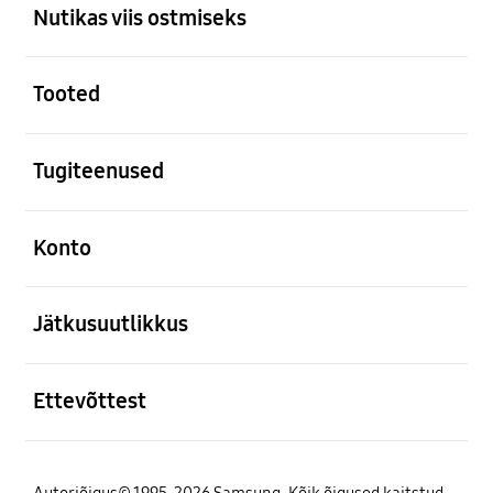
Nutikas viis ostmiseks
avatud
Tooted
avatud
Tugiteenused
avatud
Konto
avatud
Jätkusuutlikkus
avatud
Ettevõttest