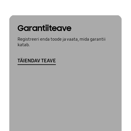
Garantiiteave
Registreeri enda toode ja vaata, mida garantii
katab.
TÄIENDAV TEAVE