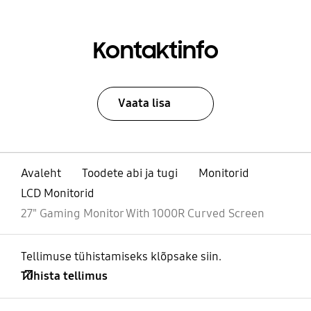
Kontaktinfo
Vaata lisa
Avaleht
Toodete abi ja tugi
Monitorid
LCD Monitorid
27" Gaming Monitor With 1000R Curved Screen
Tellimuse tühistamiseks klõpsake siin.
Tühista tellimus
avatud
Footer Navigation