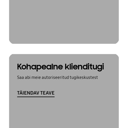
Kohapealne klienditugi
Saa abi meie autoriseeritud tugikeskustest
TÄIENDAV TEAVE