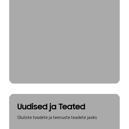
Uudised ja Teated
Oluliste toodete ja teenuste teadete jaoks