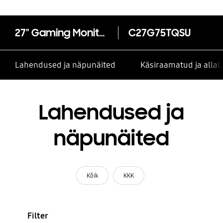
27" Gaming Monitor With 1000R Curved Screen
C27G75TQSU
Lahendused ja näpunäited
Käsiraamatud ja alla
Lahendused ja
näpunäited
Kõik
KKK
Filter