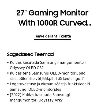
27" Gaming Monitor
With 1000R Curved
Screen
Teave garantii kohta
Sagedased Teemad
Kuidas kasutada Samsungi mängumonitori
Odyssey OLED G8?
Kuidas teha Samsungi OLED-monitoril pildi
sissepõlemise või jääkpildi tõrkeotsingut?
Logotuvastuse ja ekraanisäästja funktsioonid
Samsungi OLED-monitorides
[2022] Kuidas kasutada Samsungi
mängumonitori Odyssey Ark?