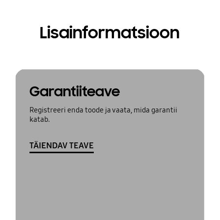
Lisainformatsioon
Garantiiteave
Registreeri enda toode ja vaata, mida garantii
katab.
TÄIENDAV TEAVE