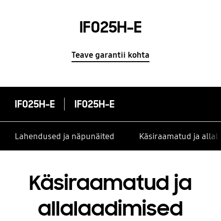
IF025H-E
Teave garantii kohta
IF025H-E
IF025H-E
Lahendused ja näpunäited
Käsiraamatud ja alla
Käsiraamatud ja
allalaadimised