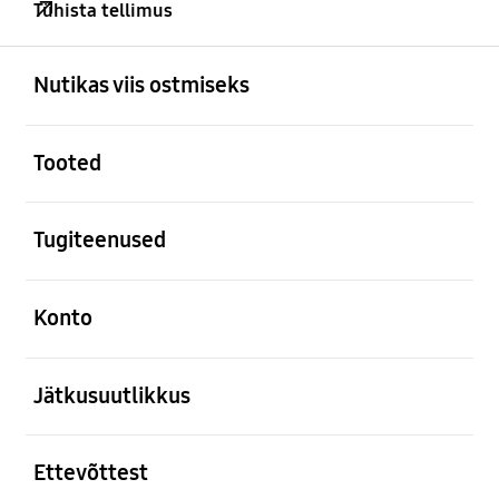
Tühista tellimus
avatud
Footer Navigation
Nutikas viis ostmiseks
avatud
Tooted
avatud
Tugiteenused
avatud
Konto
avatud
Jätkusuutlikkus
avatud
Ettevõttest