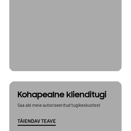
Kohapealne klienditugi
Saa abi meie autoriseeritud tugikeskustest
TÄIENDAV TEAVE