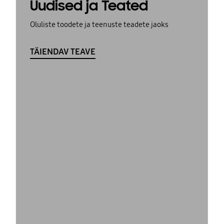
Uudised ja Teated
Oluliste toodete ja teenuste teadete jaoks
TÄIENDAV TEAVE