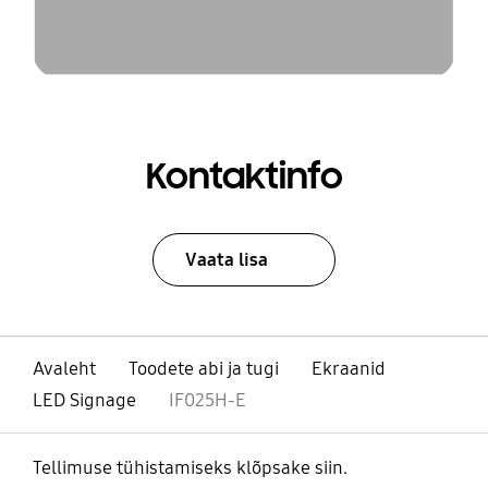
Kontaktinfo
Vaata lisa
Avaleht
Toodete abi ja tugi
Ekraanid
LED Signage
IF025H-E
Tellimuse tühistamiseks klõpsake siin.