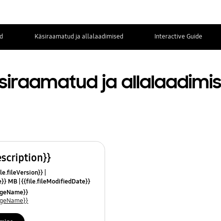
d
Käsiraamatud ja allalaadimised
Interactive Guide
siraamatud ja allalaadimi
escription}}
le.fileVersion}}
ze}} MB
{{file.fileModifiedDate}}
mes}}
uageName}}
uageName}}