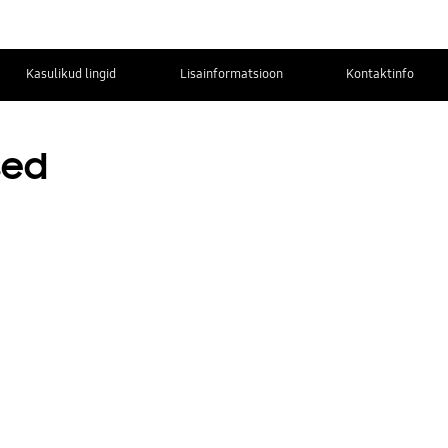
Kasulikud lingid
Lisainformatsioon
Kontaktinfo
sed