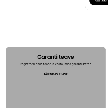
Allalaad
Garantiiteave
Registreeri enda toode ja vaata, mida garantii katab.
TÄIENDAV TEAVE