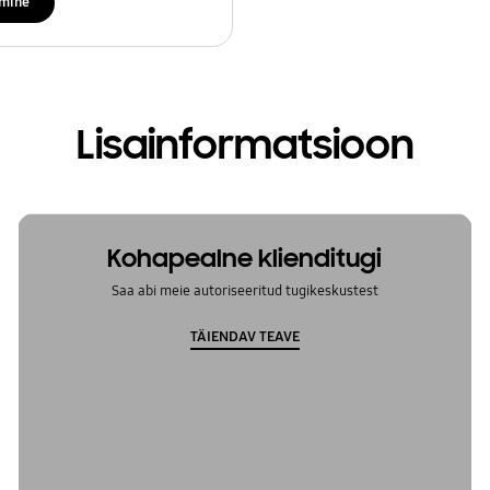
imine
Lisainformatsioon
Kohapealne klienditugi
Saa abi meie autoriseeritud tugikeskustest
TÄIENDAV TEAVE