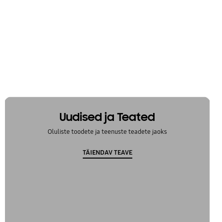
Uudised ja Teated
Oluliste toodete ja teenuste teadete jaoks
TÄIENDAV TEAVE