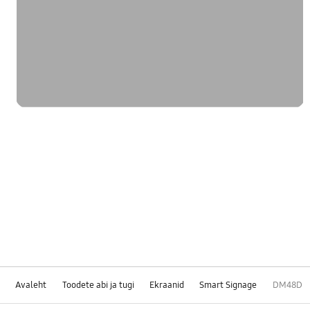
Avaleht
Toodete abi ja tugi
Ekraanid
Smart Signage
DM48D