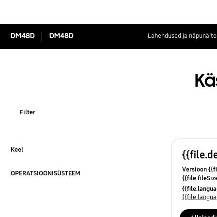
DM48D
DM48D
Lahendused ja näpunäite
Kä
Filter
Keel
{{file.d
Klõpsa laiendamiseks
Versioon {{fi
OPERATSIOONISÜSTEEM
{{file.fileSi
Klõpsa laiendamiseks
{{file.osNa
{{file.lang
{{file.lang