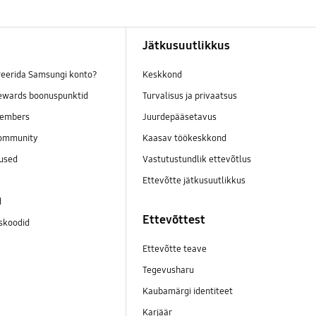
Jätkusuutlikkus
reerida Samsungi konto?
Keskkond
wards boonuspunktid
Turvalisus ja privaatsus
embers
Juurdepääsetavus
ommunity
Kaasav töökeskkond
mused
Vastutustundlik ettevõtlus
Ettevõtte jätkusuutlikkus
d
Ettevõttest
skoodid
Ettevõtte teave
Tegevusharu
Kaubamärgi identiteet
Karjäär