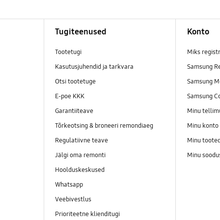
Tugiteenused
Konto
Tootetugi
Miks regist
Kasutusjuhendid ja tarkvara
Samsung Re
Otsi tootetuge
Samsung M
E-poe KKK
Samsung C
Garantiiteave
Minu telli
Tõrkeotsing & broneeri remondiaeg
Minu konto
Regulatiivne teave
Minu toote
Jälgi oma remonti
Minu soodu
Hoolduskeskused
Whatsapp
Veebivestlus
Prioriteetne klienditugi