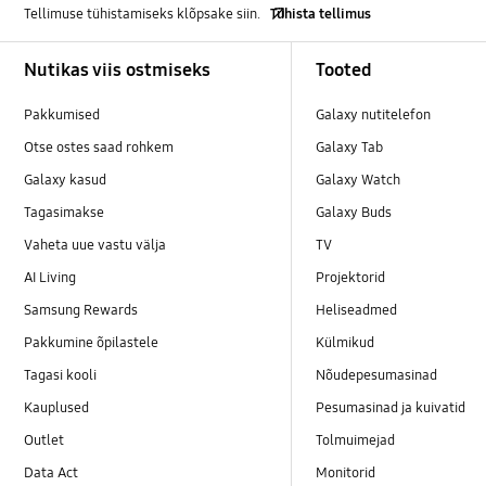
Tellimuse tühistamiseks klõpsake siin.
Tühista tellimus
Footer Navigation
Nutikas viis ostmiseks
Tooted
Pakkumised
Galaxy nutitelefon
Otse ostes saad rohkem
Galaxy Tab
Galaxy kasud
Galaxy Watch
Tagasimakse
Galaxy Buds
Vaheta uue vastu välja
TV
AI Living
Projektorid
Samsung Rewards
Heliseadmed
Pakkumine õpilastele
Külmikud
Tagasi kooli
Nõudepesumasinad
Kauplused
Pesumasinad ja kuivatid
Outlet
Tolmuimejad
Data Act
Monitorid