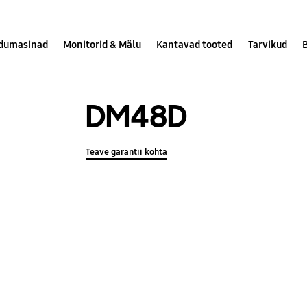
dumasinad
Monitorid & Mälu
Kantavad tooted
Tarvikud
DM48D
Teave garantii kohta