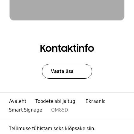
Kontaktinfo
Vaata lisa
Avaleht
Toodete abi ja tugi
Ekraanid
Smart Signage
QM85D
Tellimuse tühistamiseks klõpsake siin.