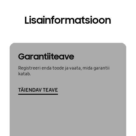
Lisainformatsioon
Garantiiteave
Registreeri enda toode ja vaata, mida garantii
katab.
TÄIENDAV TEAVE