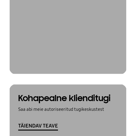
Kohapealne klienditugi
Saa abi meie autoriseeritud tugikeskustest
TÄIENDAV TEAVE