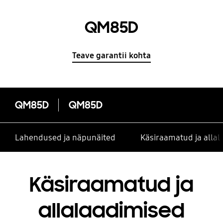
QM85D
Teave garantii kohta
QM85D
QM85D
Lahendused ja näpunäited
Käsiraamatud ja alla
Käsiraamatud ja
allalaadimised