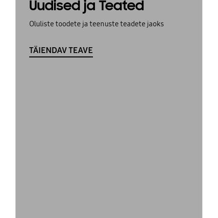
Uudised ja Teated
Oluliste toodete ja teenuste teadete jaoks
TÄIENDAV TEAVE