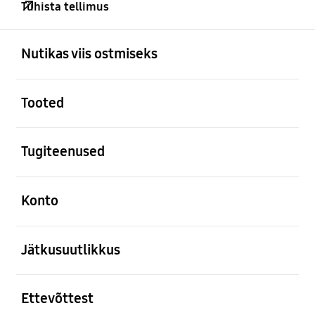
Tühista tellimus
avatud
Footer Navigation
Nutikas viis ostmiseks
avatud
Tooted
avatud
Tugiteenused
avatud
Konto
avatud
Jätkusuutlikkus
avatud
Ettevõttest