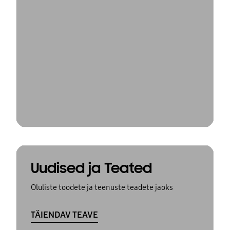
Uudised ja Teated
Oluliste toodete ja teenuste teadete jaoks
TÄIENDAV TEAVE