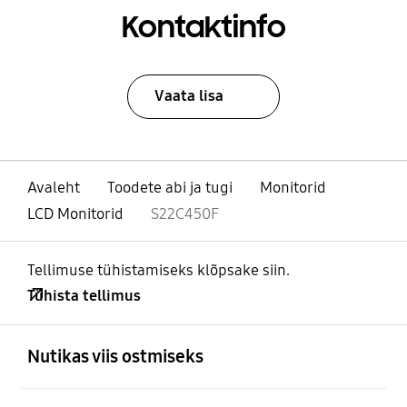
Kontaktinfo
Vaata lisa
Avaleht
Toodete abi ja tugi
Monitorid
LCD Monitorid
S22C450F
Tellimuse tühistamiseks klõpsake siin.
Tühista tellimus
avatud
Footer Navigation
Nutikas viis ostmiseks
avatud