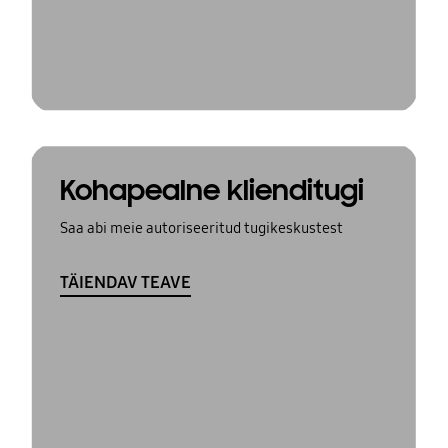
Kohapealne klienditugi
Saa abi meie autoriseeritud tugikeskustest
TÄIENDAV TEAVE