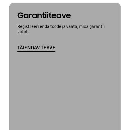
Garantiiteave
Registreeri enda toode ja vaata, mida garantii
katab.
TÄIENDAV TEAVE