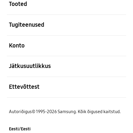
Tooted
avatud
Tugiteenused
avatud
Konto
avatud
Jätkusuutlikkus
avatud
Ettevõttest
Autoriõigus© 1995-2026 Samsung. Kõik õigused kaitstud.
Eesti/Eesti