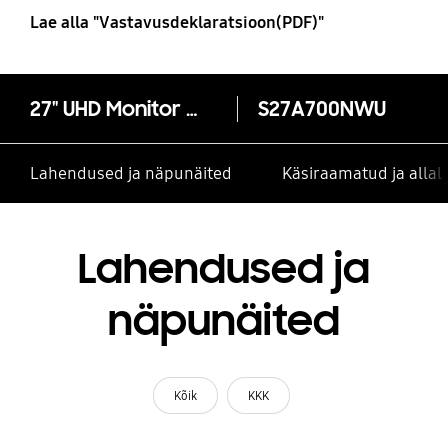
Lae alla "Vastavusdeklaratsioon(PDF)"
27" UHD Monitor with IPS panel and HDR
S27A700NWU
Lahendused ja näpunäited
Käsiraamatud ja alla
Lahendused ja
näpunäited
Kõik
KKK