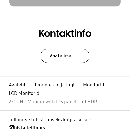
Kontaktinfo
Vaata lisa
Avaleht
Toodete abi ja tugi
Monitorid
LCD Monitorid
27" UHD Monitor with IPS panel and HDR
Tellimuse tühistamiseks klõpsake siin.
Tühista tellimus