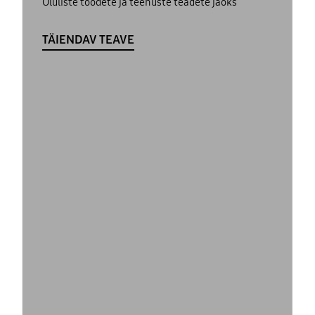
Oluliste toodete ja teenuste teadete jaoks
TÄIENDAV TEAVE