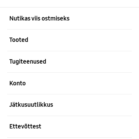
avatud
Footer Navigation
Nutikas viis ostmiseks
avatud
Tooted
avatud
Tugiteenused
avatud
Konto
avatud
Jätkusuutlikkus
avatud
Ettevõttest