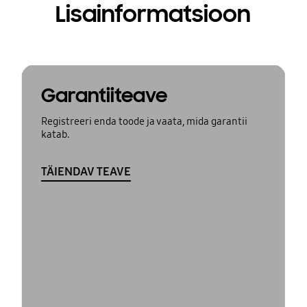
Lisainformatsioon
Garantiiteave
Registreeri enda toode ja vaata, mida garantii
katab.
TÄIENDAV TEAVE