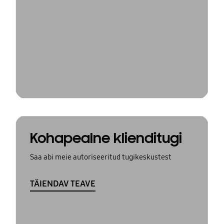
Kohapealne klienditugi
Saa abi meie autoriseeritud tugikeskustest
TÄIENDAV TEAVE