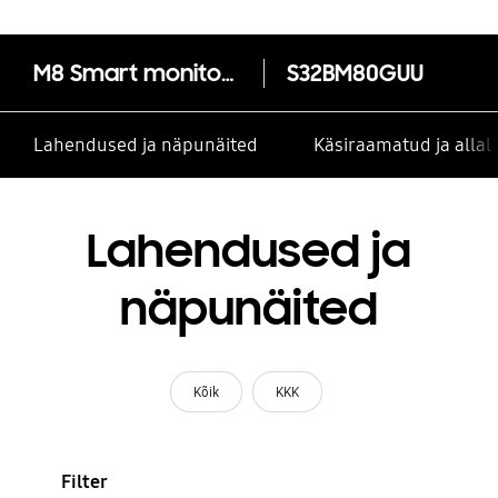
M8 Smart monitor nutiteleri funktsionaalsusega
S32BM80GUU
Lahendused ja näpunäited
Käsiraamatud ja alla
Lahendused ja
näpunäited
Kõik
KKK
Filter