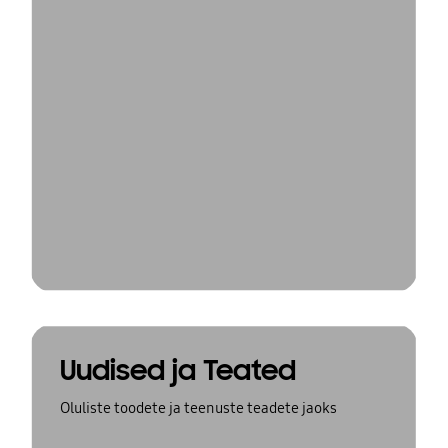
Uudised ja Teated
Oluliste toodete ja teenuste teadete jaoks