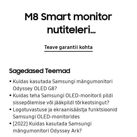
M8 Smart monitor
nutiteleri
funktsionaalsusega
Teave garantii kohta
Sagedased Teemad
Kuidas kasutada Samsungi mängumonitori
Odyssey OLED G8?
Kuidas teha Samsungi OLED-monitoril pildi
sissepõlemise või jääkpildi tõrkeotsingut?
Logotuvastuse ja ekraanisäästja funktsioonid
Samsungi OLED-monitorides
[2022] Kuidas kasutada Samsungi
mängumonitori Odyssey Ark?