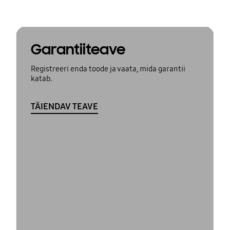
Garantiiteave
Registreeri enda toode ja vaata, mida garantii
katab.
TÄIENDAV TEAVE