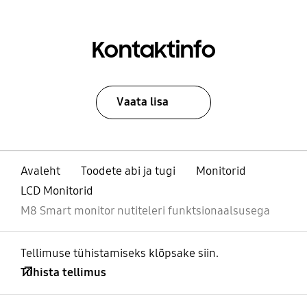
Kontaktinfo
Vaata lisa
Avaleht
Toodete abi ja tugi
Monitorid
LCD Monitorid
M8 Smart monitor nutiteleri funktsionaalsusega
Tellimuse tühistamiseks klõpsake siin.
Tühista tellimus
avatud
Footer Navigation