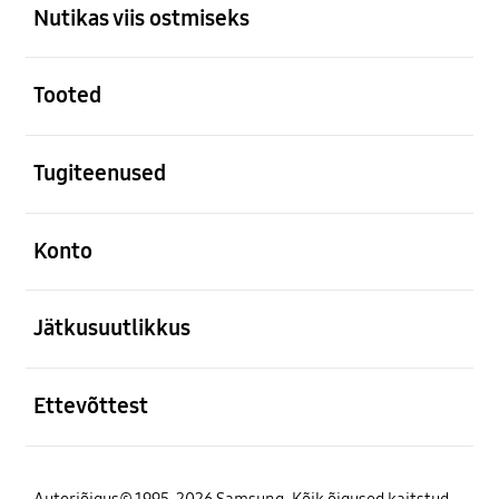
Nutikas viis ostmiseks
avatud
Tooted
avatud
Tugiteenused
avatud
Konto
avatud
Jätkusuutlikkus
avatud
Ettevõttest