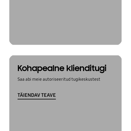
Kohapealne klienditugi
Saa abi meie autoriseeritud tugikeskustest
TÄIENDAV TEAVE