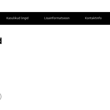
Kasulikud lingid
Lisainformatsioon
Kontaktinfo
d