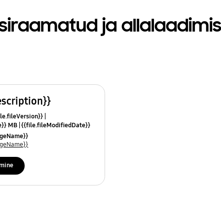
siraamatud ja allalaadimi
escription}}
le.fileVersion}}
ze}} MB
{{file.fileModifiedDate}}
mes}}
uageName}}
uageName}}
imine