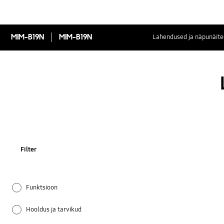
MIM-B19N
MIM-B19N
Lahendused ja näpunäite
Filter
Funktsioon
Hooldus ja tarvikud