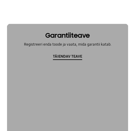
Garantiiteave
Registreeri enda toode ja vaata, mida garantii katab.
TÄIENDAV TEAVE