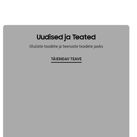
Uudised ja Teated
Oluliste toodete ja teenuste teadete jaoks
TÄIENDAV TEAVE