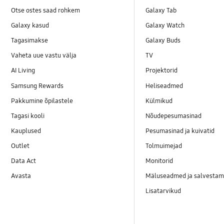
Otse ostes saad rohkem
Galaxy Tab
Galaxy kasud
Galaxy Watch
Tagasimakse
Galaxy Buds
Vaheta uue vastu välja
TV
AI Living
Projektorid
Samsung Rewards
Heliseadmed
Pakkumine õpilastele
Külmikud
Tagasi kooli
Nõudepesumasinad
Kauplused
Pesumasinad ja kuivatid
Outlet
Tolmuimejad
Data Act
Monitorid
Avasta
Mäluseadmed ja salvestam
Lisatarvikud