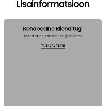
Lisainformatsioon
Kohapealne klienditugi
Saa abi meie autoriseeritud tugikeskustest
TÄIENDAV TEAVE