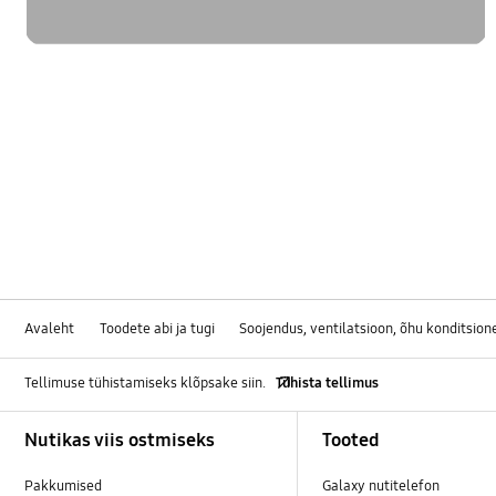
Avaleht
Toodete abi ja tugi
Soojendus, ventilatsioon, õhu konditsion
Tellimuse tühistamiseks klõpsake siin.
Tühista tellimus
Footer Navigation
Nutikas viis ostmiseks
Tooted
Pakkumised
Galaxy nutitelefon