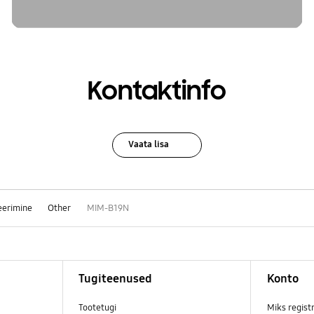
Kontaktinfo
Vaata lisa
eerimine
Other
MIM-B19N
Tugiteenused
Konto
Tootetugi
Miks regist