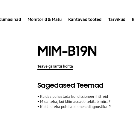
dumasinad
Monitorid & Mälu
Kantavad tooted
Tarvikud
MIM-B19N
Teave garantii kohta
Sagedased Teemad
Kuidas puhastada konditsioneeri filtreid
Mida teha, kui kliimaseade tekitab müra?
Kuidas teha puldi abil enesediagnostikat?