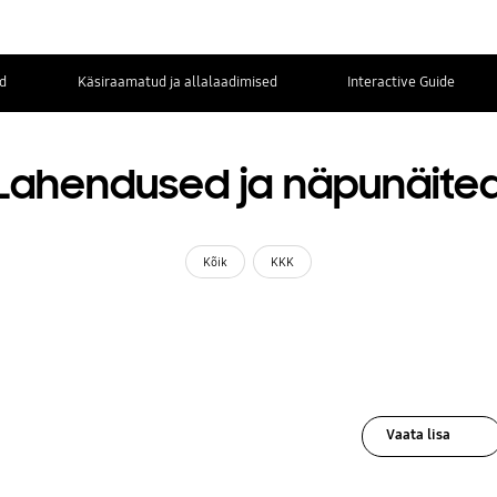
d
Käsiraamatud ja allalaadimised
Interactive Guide
Lahendused ja näpunäite
Kõik
KKK
Vaata lisa