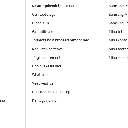
Kasutusjuhendid ja tarkvara
Samsung Re
Otsi tootetuge
Samsung M
E-poe KKK
Samsung C
Garantiiteave
Minu telli
Tõrkeotsing & broneeri remondiaeg
Minu konto
Regulatiivne teave
Minu toote
Jälgi oma remonti
Minu soodu
Hoolduskeskused
Whatsapp
Veebivestlus
Prioriteetne klienditugi
ine
Kiri tegevjuhile