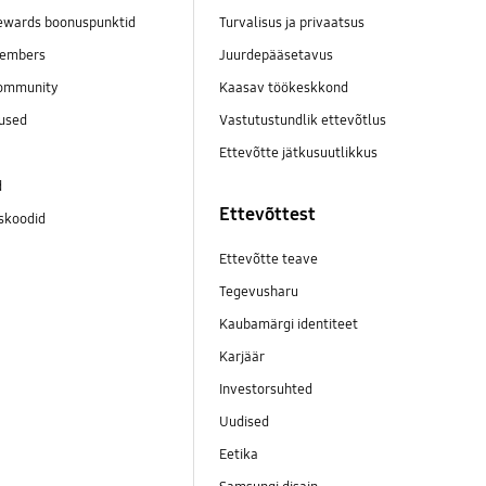
wards boonuspunktid
Turvalisus ja privaatsus
embers
Juurdepääsetavus
ommunity
Kaasav töökeskkond
mused
Vastutustundlik ettevõtlus
Ettevõtte jätkusuutlikkus
d
Ettevõttest
skoodid
Ettevõtte teave
Tegevusharu
Kaubamärgi identiteet
Karjäär
Investorsuhted
Uudised
Eetika