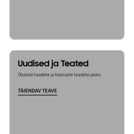
Uudised ja Teated
Oluliste toodete ja teenuste teadete jaoks
TÄIENDAV TEAVE