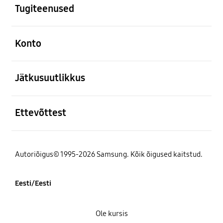
Tugiteenused
avatud
Konto
avatud
Jätkusuutlikkus
avatud
Ettevõttest
Autoriõigus© 1995-2026 Samsung. Kõik õigused kaitstud.
Eesti/Eesti
Ole kursis