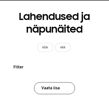
Lahendused ja
näpunäited
Kõik
KKK
Filter
Vaata lisa