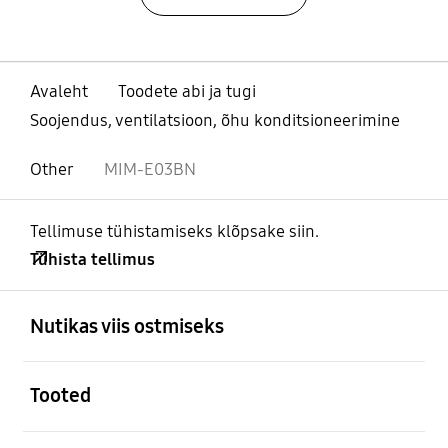
Avaleht
Toodete abi ja tugi
Soojendus, ventilatsioon, õhu konditsioneerimine
Other
MIM-E03BN
Tellimuse tühistamiseks klõpsake siin.
Tühista tellimus
avatud
Footer Navigation
Nutikas viis ostmiseks
avatud
Tooted
avatud