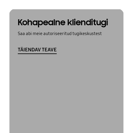
Kohapealne klienditugi
Saa abi meie autoriseeritud tugikeskustest
TÄIENDAV TEAVE