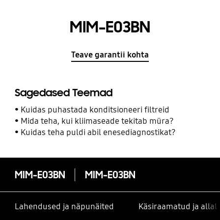
MIM-E03BN
Teave garantii kohta
Sagedased Teemad
Kuidas puhastada konditsioneeri filtreid
Mida teha, kui kliimaseade tekitab müra?
Kuidas teha puldi abil enesediagnostikat?
MIM-E03BN
MIM-E03BN
Lahendused ja näpunäited
Käsiraamatud ja alla