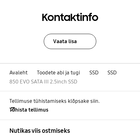
Kontaktinfo
Vaata lisa
Avaleht
Toodete abi ja tugi
SSD
SSD
850 EVO SATA III 2.5inch SSD
Tellimuse tühistamiseks klõpsake siin.
Tühista tellimus
avatud
Footer Navigation
Nutikas viis ostmiseks