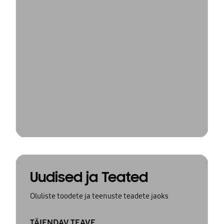
Uudised ja Teated
Oluliste toodete ja teenuste teadete jaoks
TÄIENDAV TEAVE