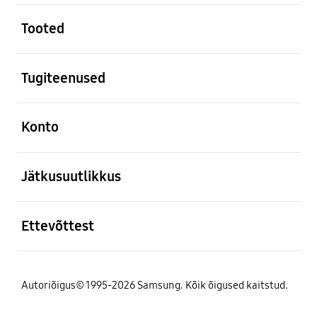
avatud
Tooted
avatud
Tugiteenused
avatud
Konto
avatud
Jätkusuutlikkus
avatud
Ettevõttest
Autoriõigus© 1995-2026 Samsung. Kõik õigused kaitstud.