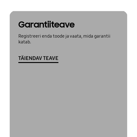
Garantiiteave
Registreeri enda toode ja vaata, mida garantii
katab.
TÄIENDAV TEAVE