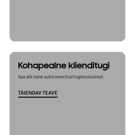
Kohapealne klienditugi
Saa abi meie autoriseeritud tugikeskustest
TÄIENDAV TEAVE