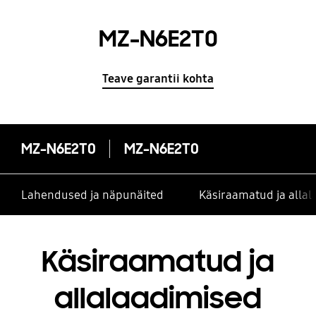
MZ-N6E2T0
Teave garantii kohta
MZ-N6E2T0
MZ-N6E2T0
Lahendused ja näpunäited
Käsiraamatud ja alla
Käsiraamatud ja
allalaadimised