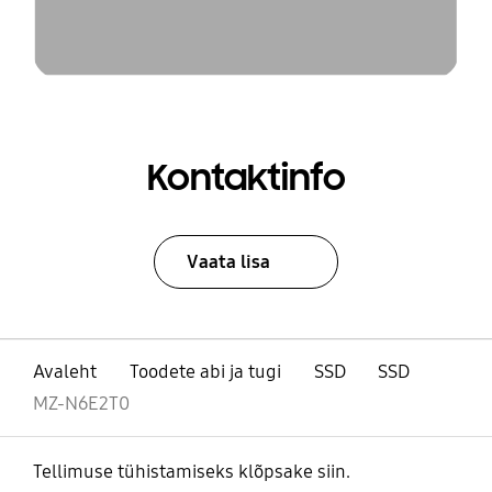
Kontaktinfo
Vaata lisa
Avaleht
Toodete abi ja tugi
SSD
SSD
MZ-N6E2T0
Tellimuse tühistamiseks klõpsake siin.