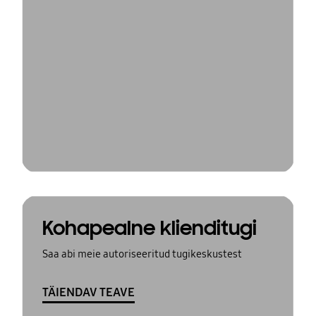
Kohapealne klienditugi
Saa abi meie autoriseeritud tugikeskustest
TÄIENDAV TEAVE