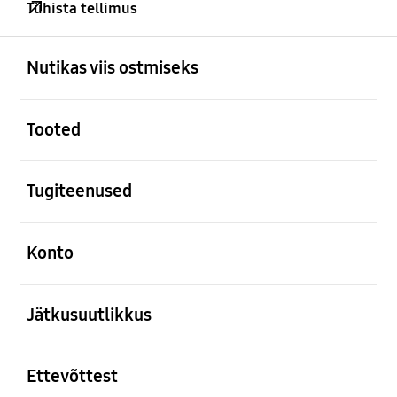
Tühista tellimus
avatud
Footer Navigation
Nutikas viis ostmiseks
avatud
Tooted
avatud
Tugiteenused
avatud
Konto
avatud
Jätkusuutlikkus
avatud
Ettevõttest