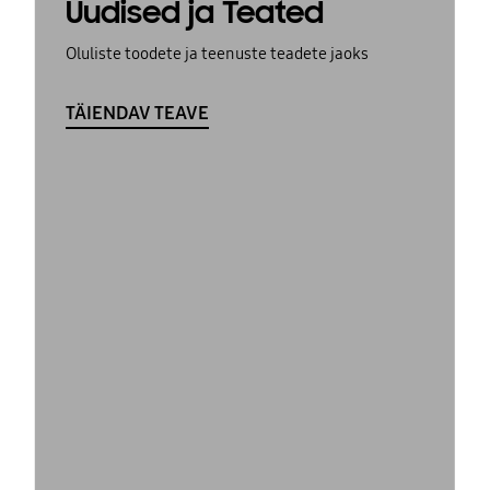
Uudised ja Teated
Oluliste toodete ja teenuste teadete jaoks
TÄIENDAV TEAVE