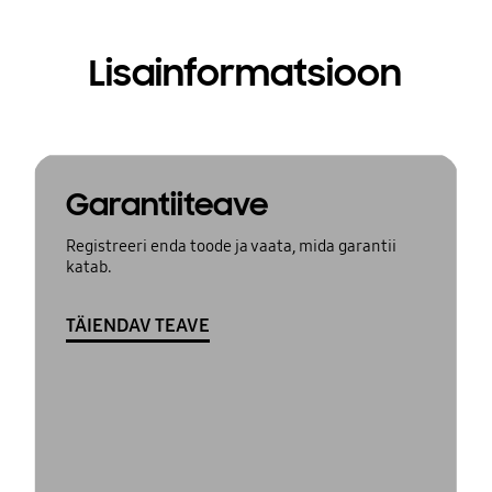
Lisainformatsioon
Garantiiteave
Registreeri enda toode ja vaata, mida garantii
katab.
TÄIENDAV TEAVE