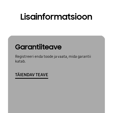
Lisainformatsioon
Garantiiteave
Registreeri enda toode ja vaata, mida garantii
katab.
TÄIENDAV TEAVE