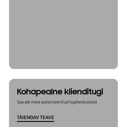
Kohapealne klienditugi
Saa abi meie autoriseeritud tugikeskustest
TÄIENDAV TEAVE