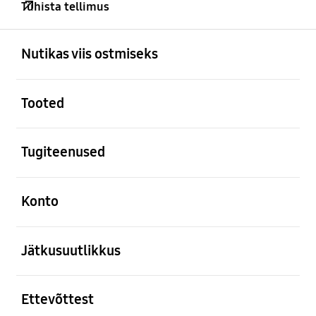
Tühista tellimus
avatud
Footer Navigation
Nutikas viis ostmiseks
avatud
Tooted
avatud
Tugiteenused
avatud
Konto
avatud
Jätkusuutlikkus
avatud
Ettevõttest