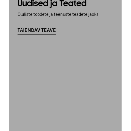
Uudised ja Teated
Oluliste toodete ja teenuste teadete jaoks
TÄIENDAV TEAVE