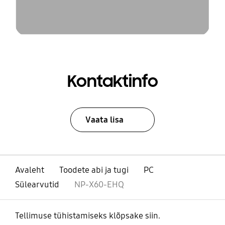
Kontaktinfo
Vaata lisa
Avaleht
Toodete abi ja tugi
PC
Sülearvutid
NP-X60-EHQ
Tellimuse tühistamiseks klõpsake siin.