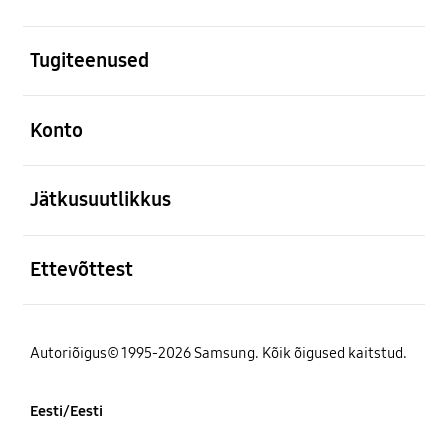
avatud
Tugiteenused
avatud
Konto
avatud
Jätkusuutlikkus
avatud
Ettevõttest
Autoriõigus© 1995-2026 Samsung. Kõik õigused kaitstud.
Eesti/Eesti