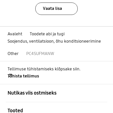
Vaata lisa
Avaleht
Toodete abi ja tugi
Soojendus, ventilatsioon, õhu konditsioneerimine
Other
PC4SUFMANW
Tellimuse tühistamiseks klõpsake siin.
Tühista tellimus
avatud
Footer Navigation
Nutikas viis ostmiseks
avatud
Tooted