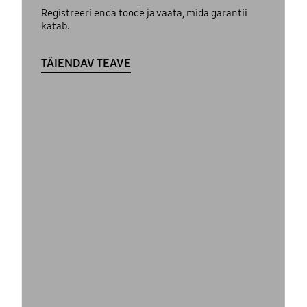
Registreeri enda toode ja vaata, mida garantii
katab.
TÄIENDAV TEAVE