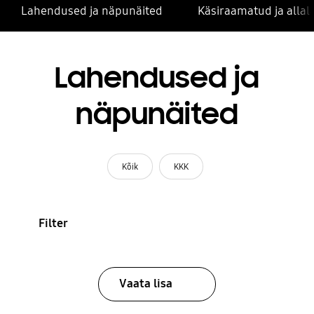
Lahendused ja näpunäited
Käsiraamatud ja alla
Lahendused ja
näpunäited
Kõik
KKK
Filter
Vaata lisa