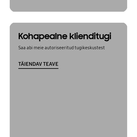
Kohapealne klienditugi
Saa abi meie autoriseeritud tugikeskustest
TÄIENDAV TEAVE