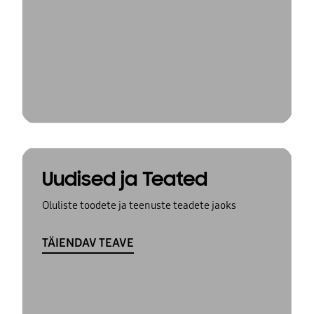
Uudised ja Teated
Oluliste toodete ja teenuste teadete jaoks
TÄIENDAV TEAVE