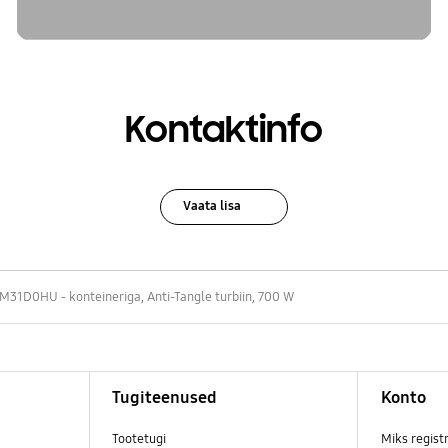
Kontaktinfo
Vaata lisa
31D0HU - konteineriga, Anti-Tangle turbiin, 700 W
Tugiteenused
Konto
Tootetugi
Miks regist