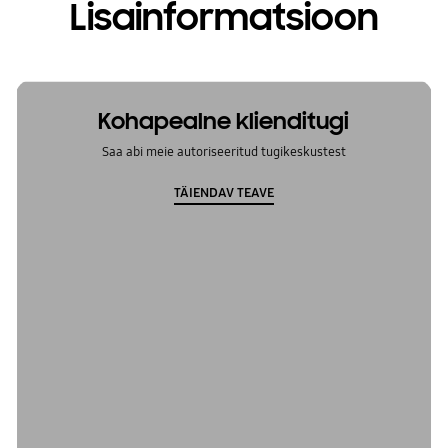
Lisainformatsioon
Kohapealne klienditugi
Saa abi meie autoriseeritud tugikeskustest
TÄIENDAV TEAVE