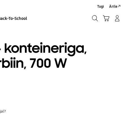
Tugi
Ärile
Otsi
Ostukäru
Sisselogimine/Registreeru
Back-To-School
Otsi
 konteineriga,
rbiin, 700 W
jal?