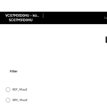
VC07M31D0HU - konteineriga, Anti-Tangle turbiin, 700 W
L
SC07M31D0HU
Filter
REF_Muud
WM_Muud