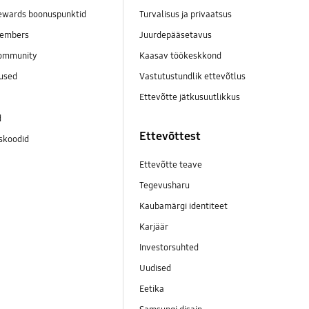
wards boonuspunktid
Turvalisus ja privaatsus
embers
Juurdepääsetavus
ommunity
Kaasav töökeskkond
mused
Vastutustundlik ettevõtlus
Ettevõtte jätkusuutlikkus
d
Ettevõttest
skoodid
Ettevõtte teave
Tegevusharu
Kaubamärgi identiteet
Karjäär
Investorsuhted
Uudised
Eetika