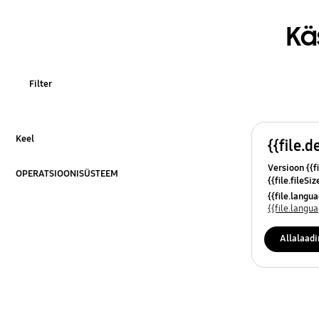
OT_Others
Kä
Filter
Keel
{{file.d
Klõpsa laiendamiseks
Versioon {{fi
OPERATSIOONISÜSTEEM
{{file.fileSi
Klõpsa laiendamiseks
{{file.osNa
{{file.lang
{{file.lang
Allalaad