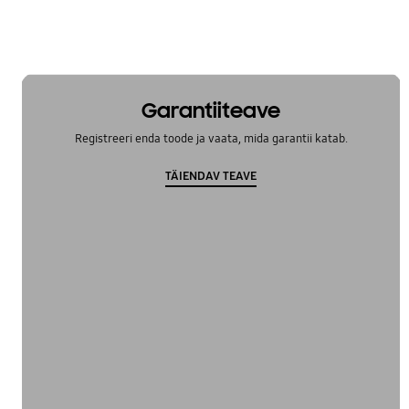
Garantiiteave
Registreeri enda toode ja vaata, mida garantii katab.
TÄIENDAV TEAVE