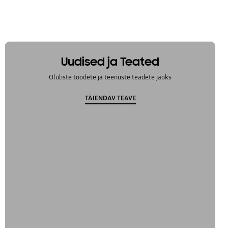
Uudised ja Teated
Oluliste toodete ja teenuste teadete jaoks
TÄIENDAV TEAVE