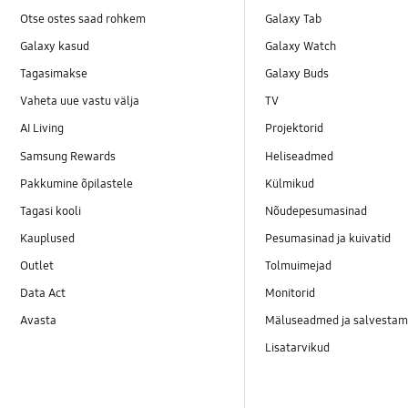
Otse ostes saad rohkem
Galaxy Tab
Galaxy kasud
Galaxy Watch
Tagasimakse
Galaxy Buds
Vaheta uue vastu välja
TV
AI Living
Projektorid
Samsung Rewards
Heliseadmed
Pakkumine õpilastele
Külmikud
Tagasi kooli
Nõudepesumasinad
Kauplused
Pesumasinad ja kuivatid
Outlet
Tolmuimejad
Data Act
Monitorid
Avasta
Mäluseadmed ja salvestam
Lisatarvikud