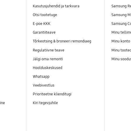
Kasutusjuhendid ja tarkvara
Samsung Re
Otsi tootetuge
Samsung M
E-poe KKK
Samsung C
Garantiiteave
Minu telli
Tõrkeotsing & broneeri remondiaeg
Minu konto
Regulatiivne teave
Minu toote
Jälgi oma remonti
Minu soodu
Hoolduskeskused
Whatsapp
Veebivestlus
Prioriteetne klienditugi
ine
Kiri tegevjuhile