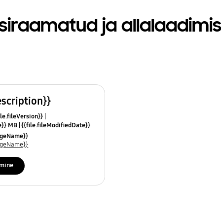
siraamatud ja allalaadimi
escription}}
le.fileVersion}}
ze}} MB
{{file.fileModifiedDate}}
mes}}
uageName}}
uageName}}
imine