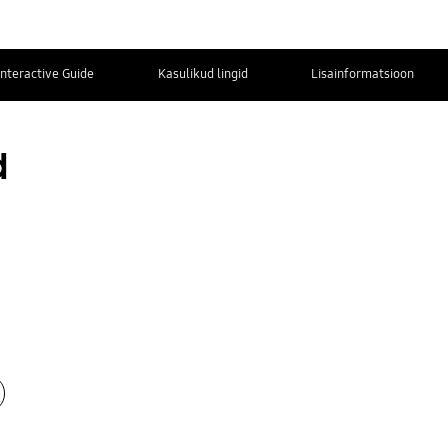
Interactive Guide
Kasulikud lingid
Lisainformatsioon
Kontaktinfo
d