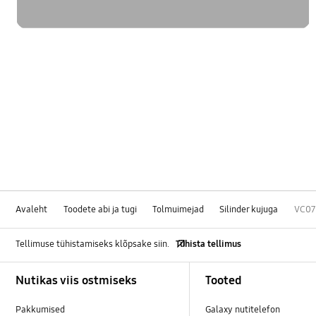
Avaleht
Toodete abi ja tugi
Tolmuimejad
Silinder kujuga
VC07M
Tellimuse tühistamiseks klõpsake siin.
Tühista tellimus
Footer Navigation
Nutikas viis ostmiseks
Tooted
Pakkumised
Galaxy nutitelefon