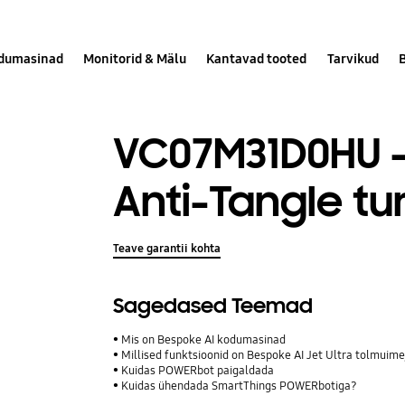
dumasinad
Monitorid & Mälu
Kantavad tooted
Tarvikud
VC07M31D0HU -
Anti-Tangle tu
Teave garantii kohta
Sagedased Teemad
Mis on Bespoke AI kodumasinad
Millised funktsioonid on Bespoke AI Jet Ultra tolmuime
Kuidas POWERbot paigaldada
Kuidas ühendada SmartThings POWERbotiga?