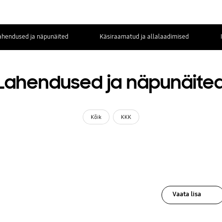
ahendused ja näpunäited
Käsiraamatud ja allalaadimised
Lahendused ja näpunäite
Kõik
KKK
Vaata lisa