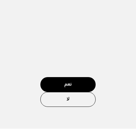
نعم
لا