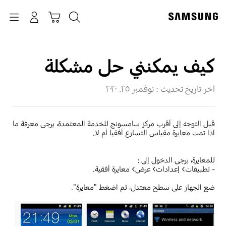
p
o
بحث
Navigation
سلة التسوق
تسجيل الدخول
t
كيف يمكنني حل مشكلة
اخر تاريخ تحديث :
نوفمبر ٢٥. ٢٠٢٠
قبل التوجه إلى أقرب مركز سامسونج للخدمة المعتمدة، يرجى معرفة ما
اذا تمت معايرة مقياس التسارع أفقيا أم لا.
للمعايرة، يرجى الدخول إلى :
- تطبيقات> إعدادات> عرض> معايرة أفقية.
ضع الجهاز على سطح معتدل، ثم اضغط "معايرة".