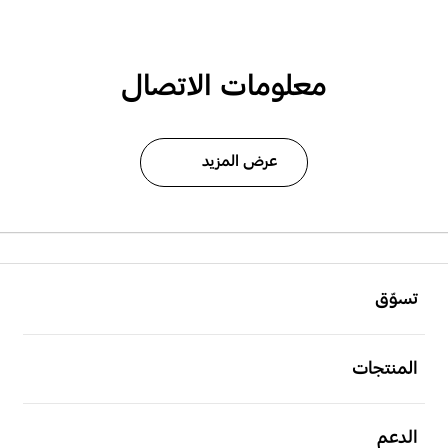
معلومات الاتصال
عرض المزيد
افتح
Footer Navigation
تسوّق
افتح
المنتجات
افتح
الدعم