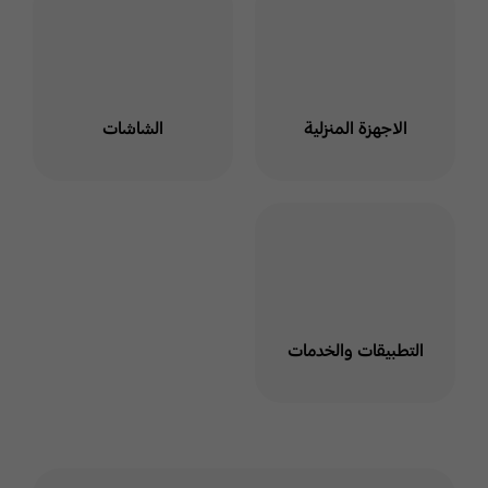
البريد الإلكتروني
يسعدنا استقبال استفساراتكم
طوال ايام الاسبوع .
الاجهزة المنزلية
الشاشات
اعرف أكثر
ارسل الي مكتب
الرئيس التنفيذي
يسعدنا استقبال استفساراتكم
التطبيقات والخدمات
طوال ايام الاسبوع لمدة 24
ساعة.
E-mail CEO
Office