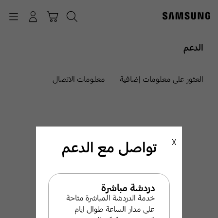
p
o
بحث
Navigation
سلة التسوق
تسجيل الدخول
t
الدعم
العثور على معلومات إضافية
معلومات الاتصال
X
تواصل مع الدعم
نحن هنا من أجلك
Samsung مرحبًا بك في
دردشة مباشرة
خدمة الدردشة المباشرة متاحة
دعم
على مدار الساعة طوال ايام