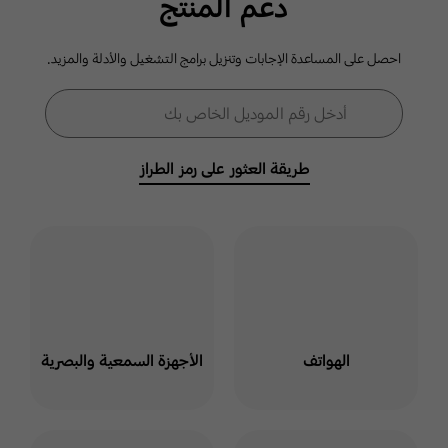
دعم المنتج
الدردشة الآن
احصل على المساعدة الإجابات وتنزيل برامج التشغيل والأدلة والمزيد.
نموذج البحث
أدخل رقم الموديل الخاص بك
بحث
الدعم عبر لغة
الإشارة
طريقة العثور على رمز الطراز
مرحبًا بك في دعم واتساب
يسعدنا يسعدنا استقبال
استفساراتكم طوال أيام
الأسبوع.
انقر هنا
الهواتف
الأجهزة السمعية والبصرية
ارسل لنا عبر