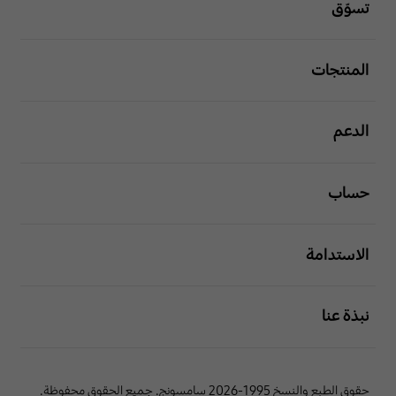
تسوّق
افتح
المنتجات
افتح
الدعم
افتح
حساب
افتح
الاستدامة
افتح
نبذة عنا
حقوق الطبع والنسخ 1995-2026 سامسونج. جميع الحقوق محفوظة.