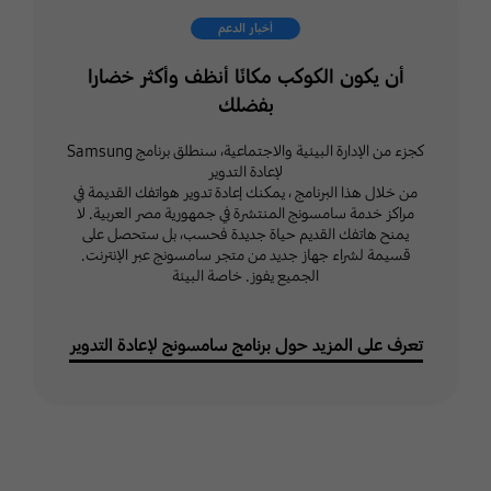
أخبار الدعم
أن يكون الكوكب مكانًا أنظف وأكثر خضارا
بفضلك
مجتمع سامسونج
كجزء من الإدارة البيئية والاجتماعية، سنطلق برنامج Samsung
سجّل الدخول باستخدام
لإعادة التدوير
حساب Samsung الخاص بك
من خلال هذا البرنامج ، يمكنك إعادة تدوير هواتفك القديمة في
وانضم إلى المجتمع وشارك في
مراكز خدمة سامسونج المنتشرة في جمهورية مصر العربية. لا
مواضيع ومناقشات مختلفة.
يمنح هاتفك القديم حياة جديدة فحسب، بل ستحصل على
قسيمة لشراء جهاز جديد من متجر سامسونج عبر الإنترنت.
الجميع يفوز. خاصة البيئة
انقر هنا
تعرف على المزيد حول برنامج سامسونج لإعادة التدوير