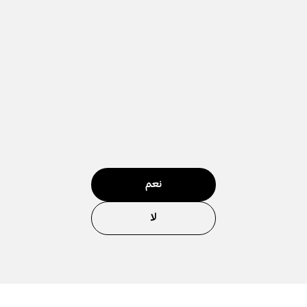
نعم
لا