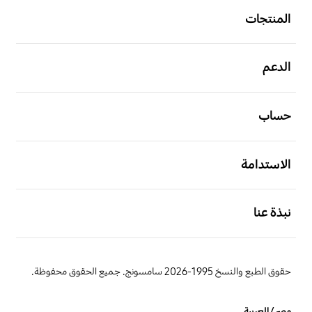
المنتجات
افتح
الدعم
افتح
حساب
افتح
الاستدامة
افتح
نبذة عنا
حقوق الطبع والنسخ 1995-2026 سامسونج. جميع الحقوق محفوظة.
مصر/العربية