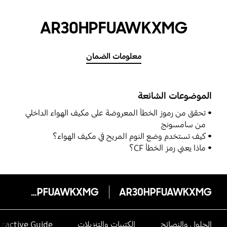
AR30HPFUAWKXMG
معلومات الضمان
الموضوعات الشائعة
تحقق من رموز الخطأ المعروضة على مكيف الهواء الداخلي
من سامسونج
كيف تستخدم وضع النوم المريح في مكيف الهواء؟
ماذا يعني رمز الخطأ CF؟
AR30HPFUAWKXMG
AR30HPFUAWKXMG
الحلول والنصائح
الكتيبات والتنزيلات
eractive Guide