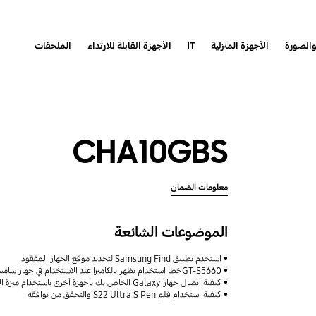
والصورة
الأجهزة المنزلية
IT
الأجهزة القابلة للارتداء
الملحقات
CHA10GBS
معلومات الضمان
الموضوعات الشائعة
استخدم تطبيق Samsung Find لتحديد موقع الجهاز المفقود
GT-S5660خطا استخدام تظهر بالكاميرا عند الاستخدام في جهاز سامسونج موديل
كيفية اتصال جهاز Galaxy الخاص بك بأجهزة أخرى باستخدام ميزة الأجهزة المتصلة مع دعم Samsung
كيفية استخدام قلم S22 Ultra S Pen والتحقق من توافقه