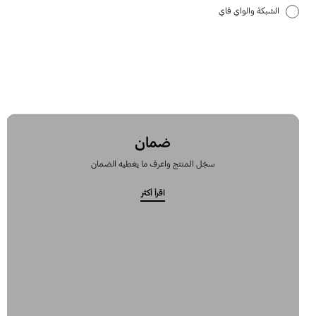
الشبكة والواي فاي
تطبيقات سامسونج
كيفية الاستخدام
ضمان
سجّل المنتج واعرف ما يغطيه الضمان
اقرأ أكثر