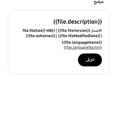
مرشح
{{file.description}}
الاصدار {{file.fileVersion}}
{{file.fileSize}} MB
{{file.osNames}}
{{file.fileModifiedDate}}
{{file.languageName}}
{{file.languageName}}
تنزيل