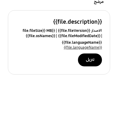
مرشح
{{file.description}}
الاصدار {{file.fileVersion}}
{{file.fileSize}} MB
{{file.osNames}}
{{file.fileModifiedDate}}
{{file.languageName}}
{{file.languageName}}
تنزيل