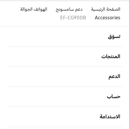
الصفحة الرئيسية
دعم سامسونج
الهواتف الجوالة
EF-CG900B
Accessories
افتح
Footer Navigation
تسوّق
افتح
المنتجات
افتح
الدعم
افتح
حساب
افتح
الاستدامة
افتح