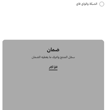
الشبكة والواي فاي
تطبيقات سامسونج
كيفية الاستخدام
ضمان
سجّل المنتج واعرف ما يغطيه الضمان
اقرأ أكثر