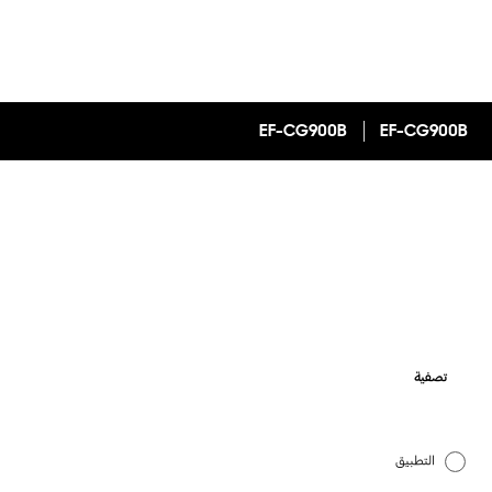
EF-CG900B
EF-CG900B
تصفية
التطبيق