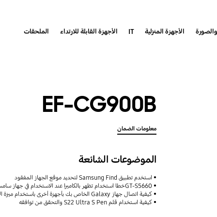
والصورة
الأجهزة المنزلية
IT
الأجهزة القابلة للارتداء
الملحقات
EF-CG900B
معلومات الضمان
الموضوعات الشائعة
استخدم تطبيق Samsung Find لتحديد موقع الجهاز المفقود
GT-S5660خطا استخدام تظهر بالكاميرا عند الاستخدام في جهاز سامسونج موديل
كيفية اتصال جهاز Galaxy الخاص بك بأجهزة أخرى باستخدام ميزة الأجهزة المتصلة مع دعم Samsung
كيفية استخدام قلم S22 Ultra S Pen والتحقق من توافقه