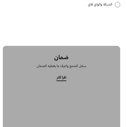
الشبكة والواي فاي
تطبيقات سامسونج
كيفية الاستخدام
ضمان
سجّل المنتج واعرف ما يغطيه الضمان
اقرأ أكثر