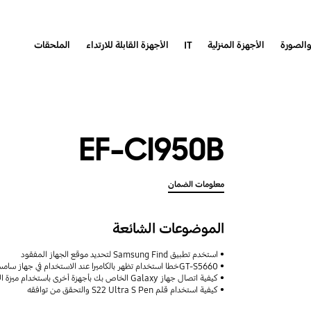
والصورة
الأجهزة المنزلية
IT
الأجهزة القابلة للارتداء
الملحقات
EF-CI950B
معلومات الضمان
الموضوعات الشائعة
استخدم تطبيق Samsung Find لتحديد موقع الجهاز المفقود
GT-S5660خطا استخدام تظهر بالكاميرا عند الاستخدام في جهاز سامسونج موديل
كيفية اتصال جهاز Galaxy الخاص بك بأجهزة أخرى باستخدام ميزة الأجهزة المتصلة مع دعم Samsung
كيفية استخدام قلم S22 Ultra S Pen والتحقق من توافقه