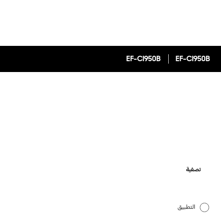
EF-CI950B
EF-CI950B
تصفية
التطبيق