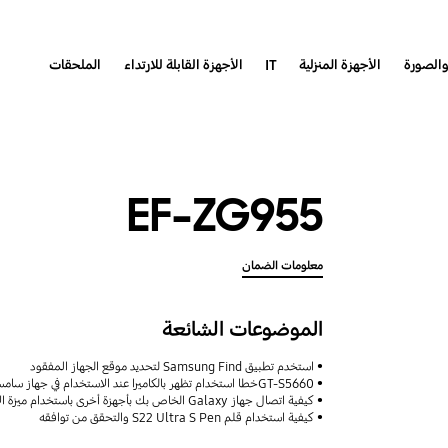
والصورة
الأجهزة المنزلية
IT
الأجهزة القابلة للارتداء
الملحقات
EF-ZG955
معلومات الضمان
الموضوعات الشائعة
استخدم تطبيق Samsung Find لتحديد موقع الجهاز المفقود
GT-S5660خطا استخدام تظهر بالكاميرا عند الاستخدام في جهاز سامسونج موديل
كيفية اتصال جهاز Galaxy الخاص بك بأجهزة أخرى باستخدام ميزة الأجهزة المتصلة مع دعم Samsung
كيفية استخدام قلم S22 Ultra S Pen والتحقق من توافقه