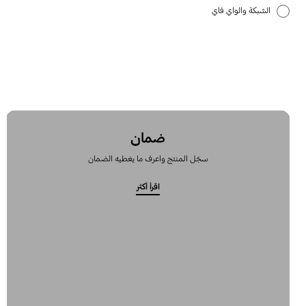
الشبكة والواي فاي
تطبيقات سامسونج
كيفية الاستخدام
ضمان
سجّل المنتج واعرف ما يغطيه الضمان
اقرأ أكثر