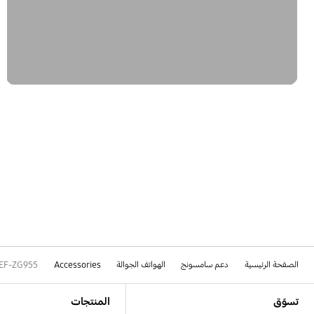
الصفحة الرئيسية
دعم سامسونج
الهواتف الجوالة
Accessories
EF-ZG955
Footer Navigation
تسوّق
المنتجات