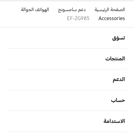
الصفحة الرئيسية
دعم سامسونج
الهواتف الجوالة
EF-ZG985
Accessories
افتح
Footer Navigation
تسوّق
افتح
المنتجات
افتح
الدعم
افتح
حساب
افتح
الاستدامة
افتح