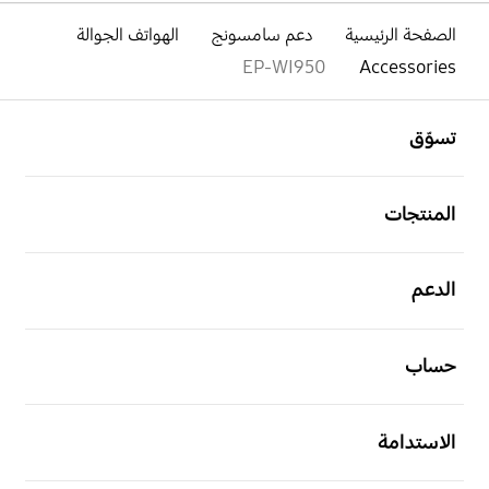
الصفحة الرئيسية
دعم سامسونج
الهواتف الجوالة
EP-WI950
Accessories
افتح
Footer Navigation
تسوّق
افتح
المنتجات
افتح
الدعم
افتح
حساب
افتح
الاستدامة
افتح