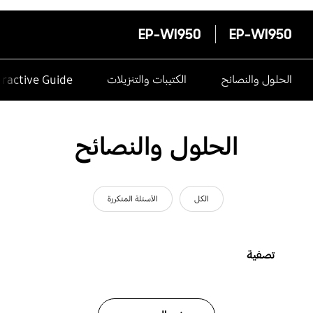
EP-WI950
EP-WI950
الحلول والنصائح
الكتيبات والتنزيلات
eractive Guide
الحلول والنصائح
الكل
الأسئلة المتكررة
تصفية