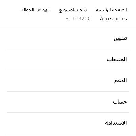
الصفحة الرئيسية
دعم سامسونج
الهواتف الجوالة
ET-FT320C
Accessories
افتح
Footer Navigation
تسوّق
افتح
المنتجات
افتح
الدعم
افتح
حساب
افتح
الاستدامة
افتح