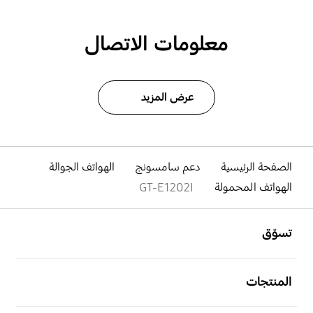
معلومات الاتصال
عرض المزيد
الصفحة الرئيسية
دعم سامسونج
الهواتف الجوالة
الهواتف المحمولة
GT-E1202I
افتح
Footer Navigation
تسوّق
افتح
المنتجات
افتح