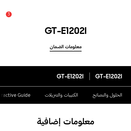
3
GT-E1202I
معلومات الضمان
GT-E1202I
GT-E1202I
الحلول والنصائح
الكتيبات والتنزيلات
eractive Guide
معلومات إضافية