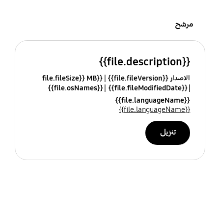
مرشح
{{file.description}}
الاصدار {{file.fileVersion}}
{{file.fileSize}} MB
{{file.osNames}}
{{file.fileModifiedDate}}
{{file.languageName}}
{{file.languageName}}
تنزيل