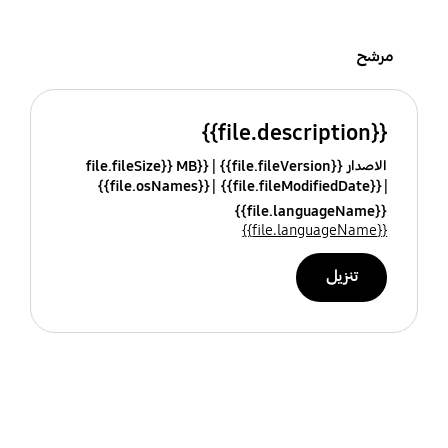
مرشح
{{file.description}}
الاصدار {{file.fileVersion}}
{{file.fileSize}} MB
{{file.osNames}}
{{file.fileModifiedDate}}
{{file.languageName}}
{{file.languageName}}
تنزيل